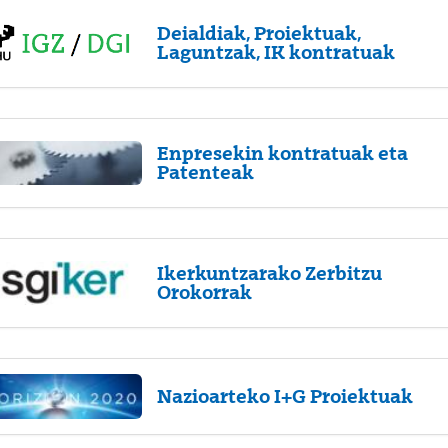
Deialdiak, Proiektuak,
Laguntzak, IK kontratuak
Enpresekin kontratuak eta
Patenteak
Ikerkuntzarako Zerbitzu
Orokorrak
Nazioarteko I+G Proiektuak