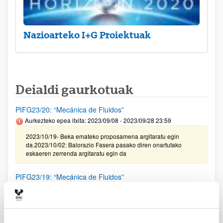
Nazioarteko I+G Proiektuak
Deialdi gaurkotuak
PIFG23/20: “Mecánica de Fluidos”
Aurkezteko epea itxita: 2023/09/08 - 2023/09/28 23:59
2023/10/19- Beka emateko proposamena argitaratu egin
da.2023/10/02: Balorazio Fasera pasako diren onartutako
eskaeren zerrenda argitaratu egin da
PIFG23/19: “Mecánica de Fluidos”
Aurkezteko epea itxita: 2023/09/08 - 2023/09/28 23:59
2023/10/19- Beka emateko proposamena argitaratu egin
da.2023/10/02: Balorazio Fasera pasako diren onartutako
eskaeren zerrenda argitaratu egin da