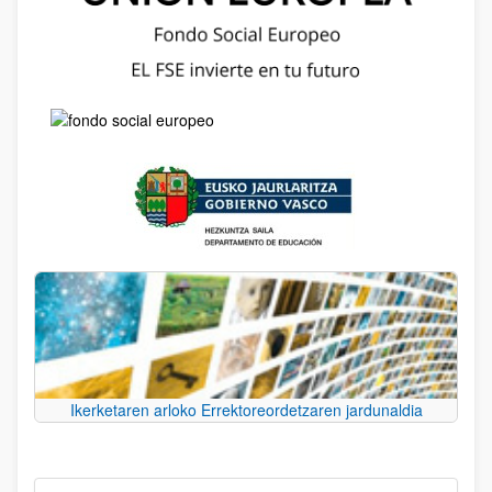
Ikerketaren arloko Errektoreordetzaren jardunaldia