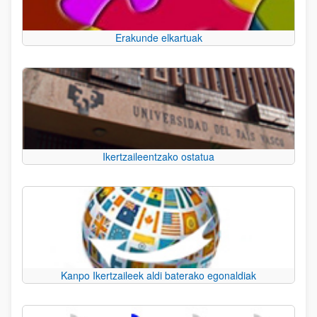
Erakunde elkartuak
Ikertzaileentzako ostatua
Kanpo Ikertzaileek aldi baterako egonaldiak