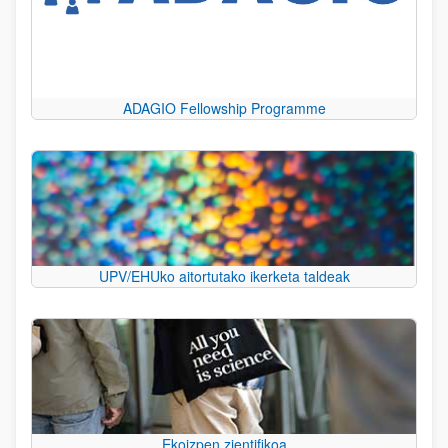
ADAGIO Fellowship Programme
UPV/EHUko aitortutako ikerketa taldeak
Ekoizpen zientifikoa