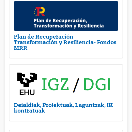
Plan de Recuperación
Transformación y Resiliencia- Fondos
MRR
Deialdiak, Proiektuak, Laguntzak, IK
kontratuak