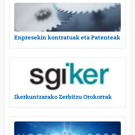
Enpresekin kontratuak eta Patenteak
Ikerkuntzarako Zerbitzu Orokorrak