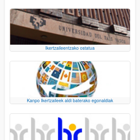
Ikertzaileentzako ostatua
Kanpo Ikertzaileek aldi baterako egonaldiak