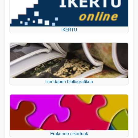
IKERTU
Izendapen bibliografikoa
Erakunde elkartuak