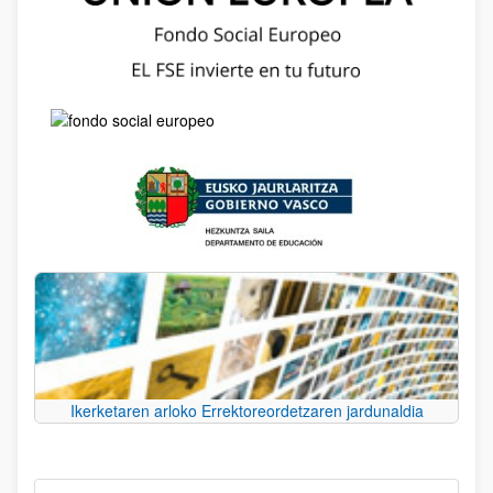
Ikerketaren arloko Errektoreordetzaren jardunaldia