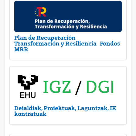
Plan de Recuperación
Transformación y Resiliencia- Fondos
MRR
Deialdiak, Proiektuak, Laguntzak, IK
kontratuak