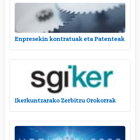
Enpresekin kontratuak eta Patenteak
Ikerkuntzarako Zerbitzu Orokorrak