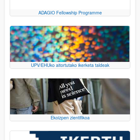
ADAGIO Fellowship Programme
UPV/EHUko aitortutako ikerketa taldeak
Ekoizpen zientifikoa