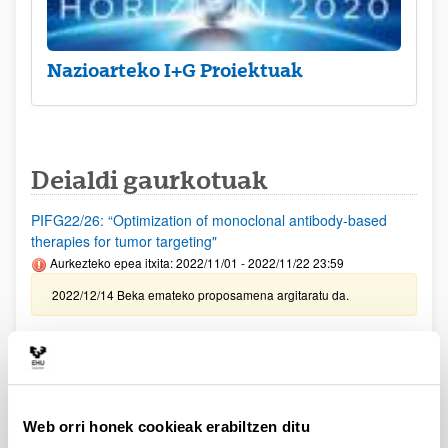
Nazioarteko I+G Proiektuak
Deialdi gaurkotuak
PIFG22/26: “Optimization of monoclonal antibody-based
therapies for tumor targeting"
Aurkezteko epea itxita: 2022/11/01 - 2022/11/22 23:59
2022/12/14 Beka emateko proposamena argitaratu da.
PIFG22/29: “Derecho transnacional del trabajo y transporte”
Aurkezteko epea itxita: 2022/11/04 - 2022/11/24 23:59
2022/12/14 - Beka emateko proposamena argitaratu da
Web orri honek cookieak erabiltzen ditu
LOREAL FUNDAZIOA - FOR WOMEN IN SCIENCE 2022 -