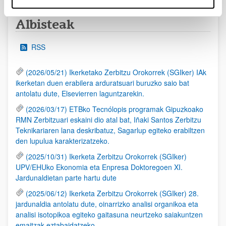
Albisteak
RSS
(2026/05/21) Ikerketako Zerbitzu Orokorrek (SGIker) IAk
ikerketan duen erabilera arduratsuari buruzko saio bat
antolatu dute, Elsevierren laguntzarekin.
(2026/03/17) ETBko Tecnólopis programak Gipuzkoako
RMN Zerbitzuari eskaini dio atal bat, Iñaki Santos Zerbitzu
Teknikariaren lana deskribatuz, Sagarlup egiteko erabiltzen
den lupulua karakterizatzeko.
(2025/10/31) Ikerketa Zerbitzu Orokorrek (SGIker)
UPV/EHUko Ekonomia eta Enpresa Doktoregoen XI.
Jardunaldietan parte hartu dute
(2025/06/12) Ikerketa Zerbitzu Orokorrek (SGIker) 28.
jardunaldia antolatu dute, oinarrizko analisi organikoa eta
analisi isotopikoa egiteko gaitasuna neurtzeko saiakuntzen
emaitzak eztabaidatzeko