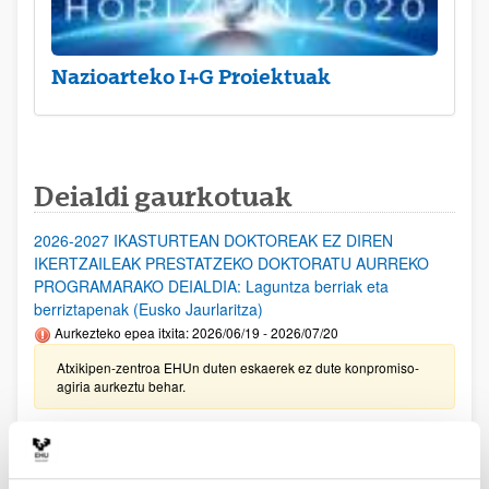
Nazioarteko I+G Proiektuak
Deialdi gaurkotuak
2026-2027 IKASTURTEAN DOKTOREAK EZ DIREN
IKERTZAILEAK PRESTATZEKO DOKTORATU AURREKO
PROGRAMARAKO DEIALDIA: Laguntza berriak eta
berriztapenak (Eusko Jaurlaritza)
Aurkezteko epea itxita: 2026/06/19 - 2026/07/20
Atxikipen-zentroa EHUn duten eskaerek ez dute konpromiso-
agiria aurkeztu behar.
Ikertzaile Doktoreen Hobekuntzarako doktoretza-ondoko
Programen deialdia, Eusko Jaurlaritza 2026-2029
Aurkezteko epea itxita: 2026/06/19 - 2026/07/20