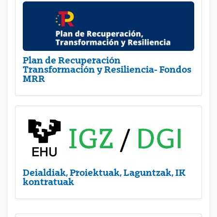
Plan de Recuperación
Transformación y Resiliencia- Fondos
MRR
Deialdiak, Proiektuak, Laguntzak, IK
kontratuak