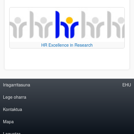
HR Excellence in Research
Irisgarritasuna
EHU
Lege oharra
Kontaktua
Mapa
Laguntza