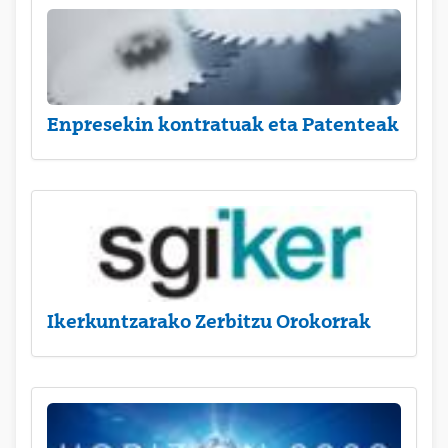
Enpresekin kontratuak eta Patenteak
Ikerkuntzarako Zerbitzu Orokorrak