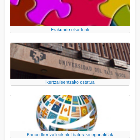
Erakunde elkartuak
Ikertzaileentzako ostatua
Kanpo Ikertzaileek aldi baterako egonaldiak