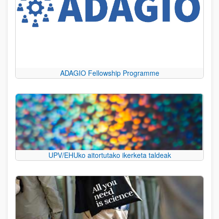
ADAGIO Fellowship Programme
UPV/EHUko aitortutako ikerketa taldeak