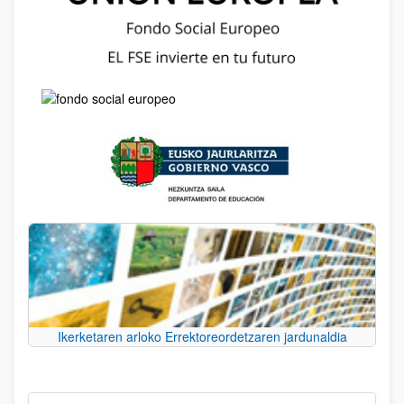
Ikerketaren arloko Errektoreordetzaren jardunaldia