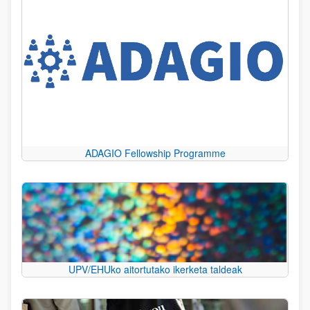
ADAGIO Fellowship Programme
UPV/EHUko aitortutako ikerketa taldeak