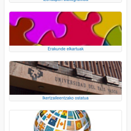
Erakunde elkartuak
Ikertzaileentzako ostatua