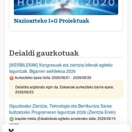
Nazioarteko I+G Proiektuak
Deialdi gaurkotuak
[IKERBILERAK] Kongresuak eta zientzia-bilerak egiteko
laguntzak. Bigarren seihilekoa 2026
Aurkezteko epea itxita: 2026/06/01 - 2026/06/30
Deialdia argitaratu egin da. Eskaerak aurkezteko barne epea:
2026/06/23
Gipuzkoako Zientzia, Teknologia eta Berrikuntza Sarea
bultzatzeko Programaren laguntzak 2026 (Zientzia Erein)
Izapide irekia (Eskabideak egiteko amaierako data: 2026/06/15
13:00)