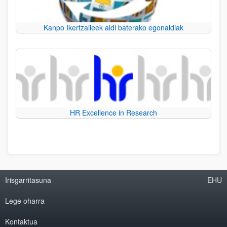
Kanpo Ikertzaileek aldi baterako egonaldiak
HR Excellence in Research
Irisgarritasuna
EHU
Lege oharra
Kontaktua