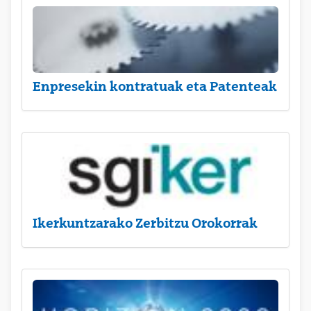
Enpresekin kontratuak eta Patenteak
Ikerkuntzarako Zerbitzu Orokorrak