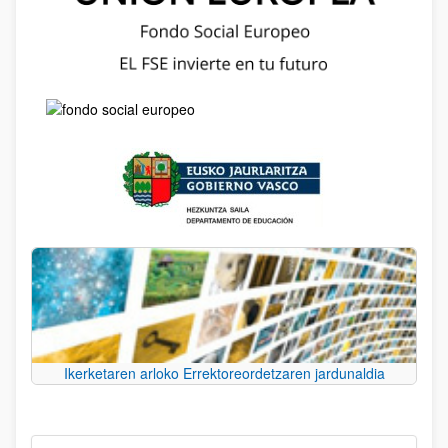
Ikerketaren arloko Errektoreordetzaren jardunaldia