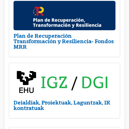
Plan de Recuperación
Transformación y Resiliencia- Fondos
MRR
Deialdiak, Proiektuak, Laguntzak, IK
kontratuak