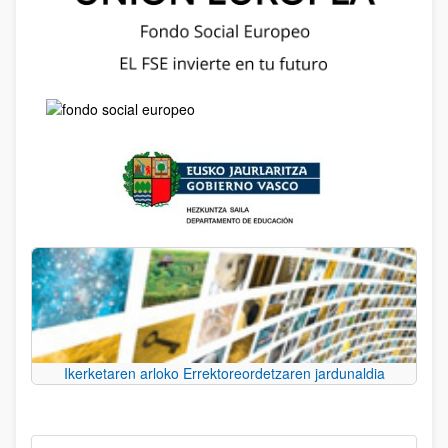
Ikerketaren arloko Errektoreordetzaren jardunaldia