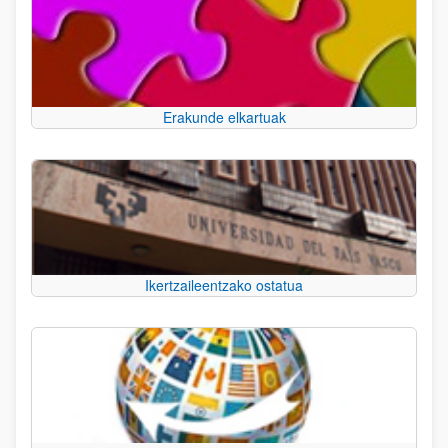
Erakunde elkartuak
Ikertzaileentzako ostatua