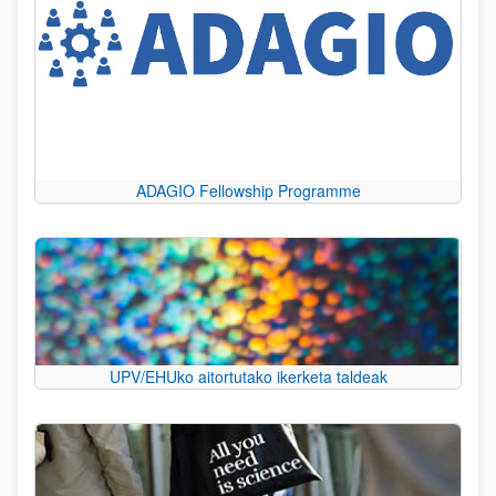
ADAGIO Fellowship Programme
UPV/EHUko aitortutako ikerketa taldeak