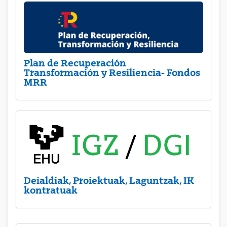
Plan de Recuperación
Transformación y Resiliencia- Fondos
MRR
Deialdiak, Proiektuak, Laguntzak, IK
kontratuak