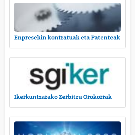
Enpresekin kontratuak eta Patenteak
Ikerkuntzarako Zerbitzu Orokorrak