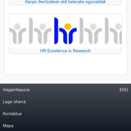
Kanpo Ikertzaileek aldi baterako egonaldiak
HR Excellence in Research
Irisgarritasuna
EHU
Lege oharra
Kontaktua
Mapa