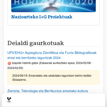
Nazioarteko I+G Proiektuak
Deialdi gaurkotuak
UPV/EHUn Azpiegitura Zientifikoa eta Funts Bibliografikoak
erosi eta berritzeko laguntzak 2024
Izapide irekirik gabe (Eskaerak aurkezteko epea: 2024/02/08 -
2024/02/29)
2024/09/19: Emandako eta ukatutako laguntzen behin-betiko
Ebazpena .
Zientzia, Teknologia eta Berrikuntza arloetako kultura
sustatzeko laguntzen deialdia (FECYT) 2024
Aurkezteko epea itxita: 2024/09/11 - 2024/10/18 13:00