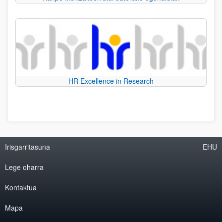
HR Excellence in Research
Irisgarritasuna
EHU
Lege oharra
Kontaktua
Mapa