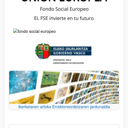
Ikerketaren arloko Errektoreordetzaren jardunaldia