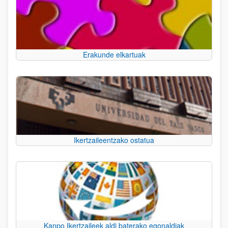
Erakunde elkartuak
Ikertzaileentzako ostatua
Kanpo Ikertzaileek aldi baterako egonaldiak