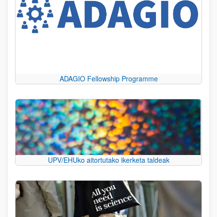
ADAGIO Fellowship Programme
UPV/EHUko aitortutako ikerketa taldeak