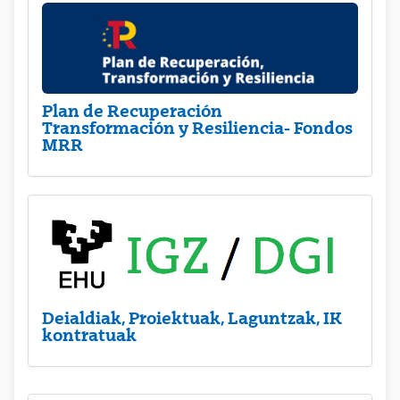
Plan de Recuperación
Transformación y Resiliencia- Fondos
MRR
Deialdiak, Proiektuak, Laguntzak, IK
kontratuak