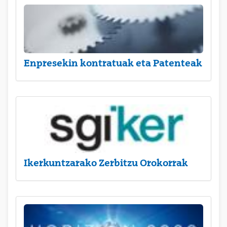
Enpresekin kontratuak eta Patenteak
Ikerkuntzarako Zerbitzu Orokorrak