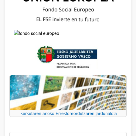
Ikerketaren arloko Errektoreordetzaren jardunaldia