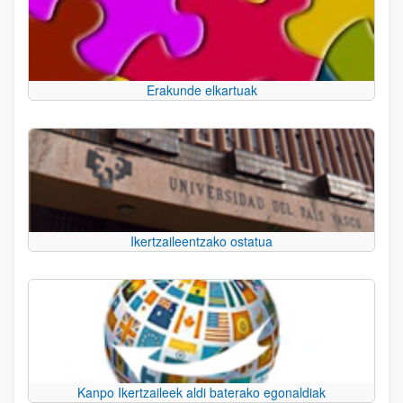
Erakunde elkartuak
Ikertzaileentzako ostatua
Kanpo Ikertzaileek aldi baterako egonaldiak