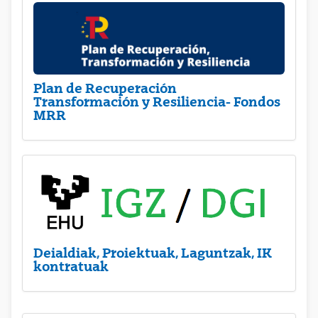
Plan de Recuperación
Transformación y Resiliencia- Fondos
MRR
Deialdiak, Proiektuak, Laguntzak, IK
kontratuak