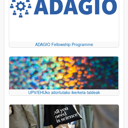
ADAGIO Fellowship Programme
UPV/EHUko aitortutako ikerketa taldeak