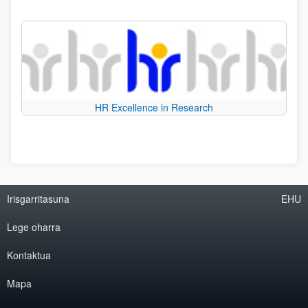
HR Excellence in Research
Irisgarritasuna
EHU
Lege oharra
Kontaktua
Mapa