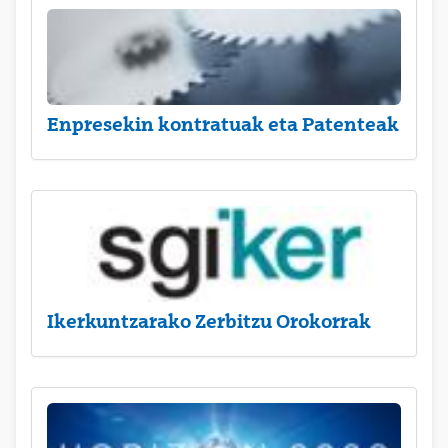
Enpresekin kontratuak eta Patenteak
Ikerkuntzarako Zerbitzu Orokorrak