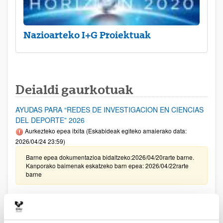
Nazioarteko I+G Proiektuak
Deialdi gaurkotuak
AYUDAS PARA “REDES DE INVESTIGACION EN CIENCIAS
DEL DEPORTE” 2026
Aurkezteko epea itxita (Eskabideak egiteko amaierako data:
2026/04/24 23:59)
Barne epea dokumentazioa bidaltzeko:2026/04/20rarte barne.
Kanporako baimenak eskatzeko barn epea: 2026/04/22rarte
barne
[IKERBILERAK] Kongresuak eta zientzia-bilerak egiteko
laguntzak. Lehen seihilekoa 2026
Aurkezteko epea itxita: 2026/04/14 - 2026/05/13