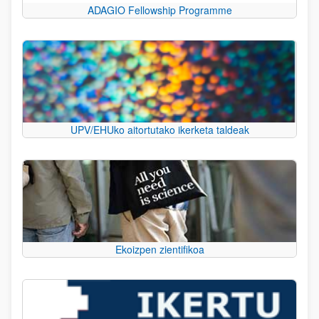
ADAGIO Fellowship Programme
UPV/EHUko aitortutako ikerketa taldeak
Ekoizpen zientifikoa