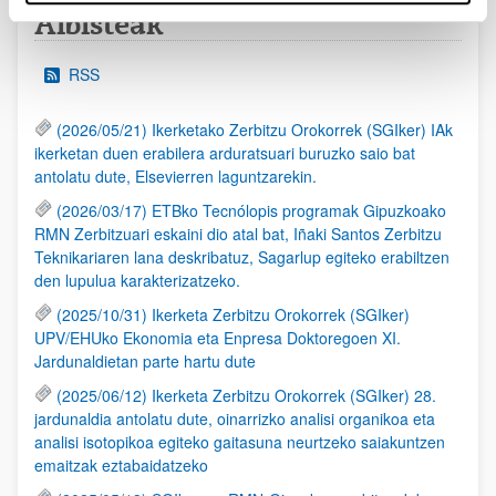
Albisteak
RSS
(2026/05/21) Ikerketako Zerbitzu Orokorrek (SGIker) IAk
ikerketan duen erabilera arduratsuari buruzko saio bat
antolatu dute, Elsevierren laguntzarekin.
(2026/03/17) ETBko Tecnólopis programak Gipuzkoako
RMN Zerbitzuari eskaini dio atal bat, Iñaki Santos Zerbitzu
Teknikariaren lana deskribatuz, Sagarlup egiteko erabiltzen
den lupulua karakterizatzeko.
(2025/10/31) Ikerketa Zerbitzu Orokorrek (SGIker)
UPV/EHUko Ekonomia eta Enpresa Doktoregoen XI.
Jardunaldietan parte hartu dute
(2025/06/12) Ikerketa Zerbitzu Orokorrek (SGIker) 28.
jardunaldia antolatu dute, oinarrizko analisi organikoa eta
analisi isotopikoa egiteko gaitasuna neurtzeko saiakuntzen
emaitzak eztabaidatzeko