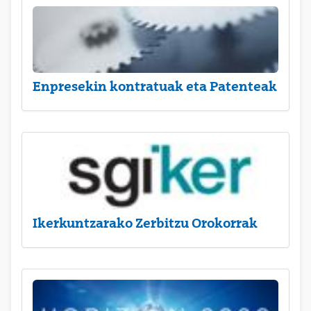
Enpresekin kontratuak eta Patenteak
Ikerkuntzarako Zerbitzu Orokorrak