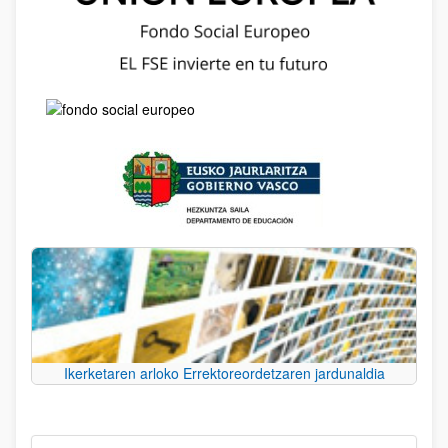
Ikerketaren arloko Errektoreordetzaren jardunaldia