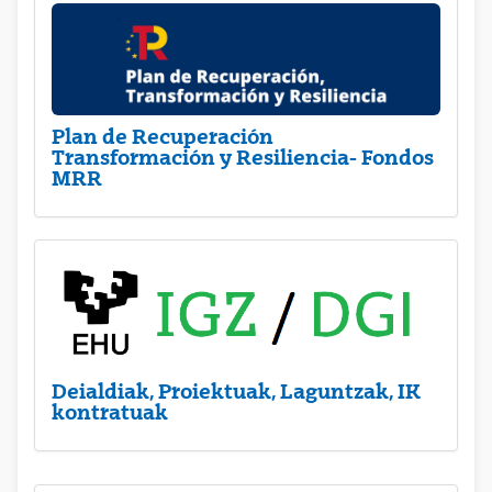
Plan de Recuperación
Transformación y Resiliencia- Fondos
MRR
Deialdiak, Proiektuak, Laguntzak, IK
kontratuak