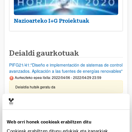
Nazioarteko I+G Proiektuak
Deialdi gaurkotuak
PIFG21/41:"Diseño e implementación de sistemas de control
avanzados. Aplicación a las fuentes de energías renovables"
Aurkezteko epea itxita: 2022/04/06 - 2022/04/29 23:59
Deialdia hutsik geratu da
PIFG21/40: “Comunicaciones inalámbricas aplicadas al
control avanzado”
Aurkezteko epea itxita: 2022/04/06 - 2022/04/29 23:59
Web orri honek cookieak erabiltzen ditu
Deialdia hutsik geratu da
Cookieak erabiltzen ditugu edukiak eta iragarkiak