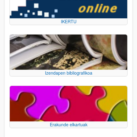
IKERTU
Izendapen bibliografikoa
Erakunde elkartuak