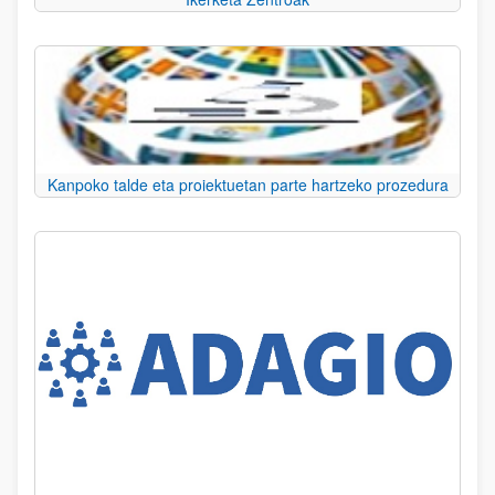
Kanpoko talde eta proiektuetan parte hartzeko prozedura