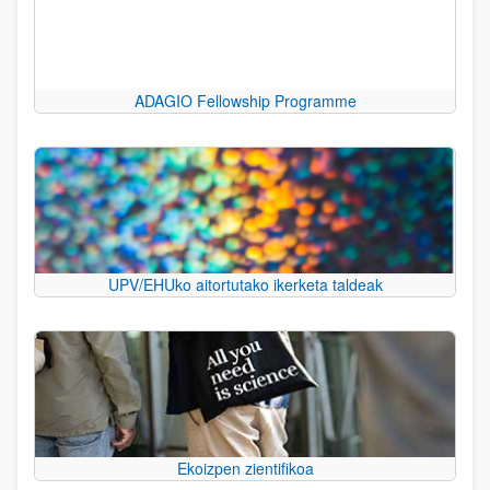
ADAGIO Fellowship Programme
UPV/EHUko aitortutako ikerketa taldeak
Ekoizpen zientifikoa