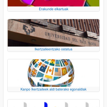
Erakunde elkartuak
Ikertzaileentzako ostatua
Kanpo Ikertzaileek aldi baterako egonaldiak