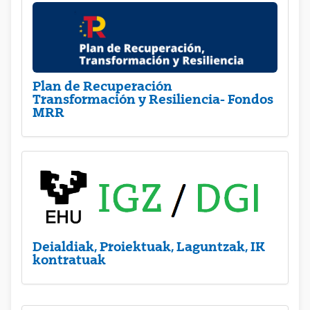
Plan de Recuperación
Transformación y Resiliencia- Fondos
MRR
Deialdiak, Proiektuak, Laguntzak, IK
kontratuak