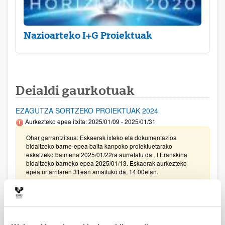
Nazioarteko I+G Proiektuak
Deialdi gaurkotuak
EZAGUTZA SORTZEKO PROIEKTUAK 2024
Aurkezteko epea itxita: 2025/01/09 - 2025/01/31
Ohar garrantzitsua: Eskaerak ixteko eta dokumentazioa
bidaltzeko barne-epea baita kanpoko proiektuetarako
eskatzeko baimena 2025/01/22ra aurretatu da . I Eranskina
bidaltzeko barneko epea 2025/01/13. Eskaerak aurkezteko
epea urtarrilaren 31ean amaituko da, 14:00etan.
UPV/EHUren IKERKETA PROIEKTUETARAKO LAGUNTZEN
DEIALDIA (2024)
Izapide irekirik gabe