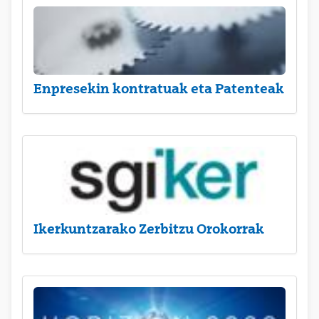
Enpresekin kontratuak eta Patenteak
Ikerkuntzarako Zerbitzu Orokorrak