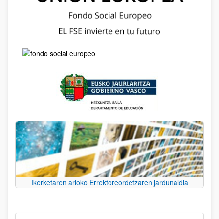
Ikerketaren arloko Errektoreordetzaren jardunaldia