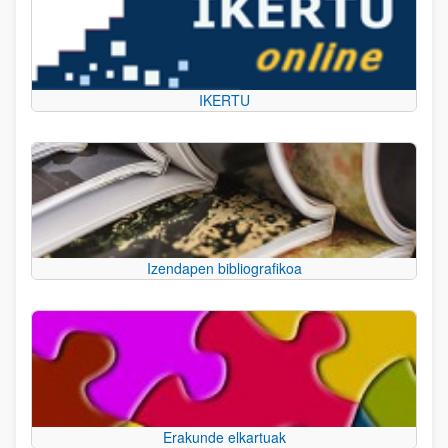
IKERTU
Izendapen bibliografikoa
Erakunde elkartuak