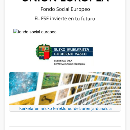
Ikerketaren arloko Errektoreordetzaren jardunaldia