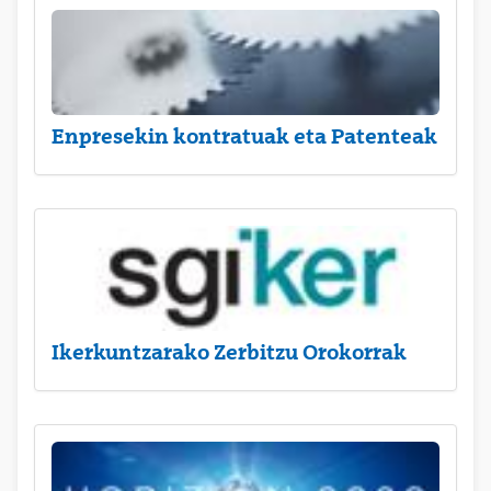
Enpresekin kontratuak eta Patenteak
Ikerkuntzarako Zerbitzu Orokorrak