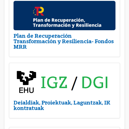
Plan de Recuperación
Transformación y Resiliencia- Fondos
MRR
Deialdiak, Proiektuak, Laguntzak, IK
kontratuak