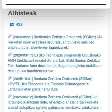
Albisteak
RSS
(2026/05/21) Ikerketako Zerbitzu Orokorrek (SGIker) IAk
ikerketan duen erabilera arduratsuari buruzko saio bat
antolatu dute, Elsevierren laguntzarekin.
(2026/03/17) ETBko Tecnólopis programak Gipuzkoako
RMN Zerbitzuari eskaini dio atal bat, Iñaki Santos Zerbitzu
Teknikariaren lana deskribatuz, Sagarlup egiteko erabiltzen
den lupulua karakterizatzeko.
(2025/10/31) Ikerketa Zerbitzu Orokorrek (SGIker)
UPV/EHUko Ekonomia eta Enpresa Doktoregoen XI.
Jardunaldietan parte hartu dute
(2025/06/12) Ikerketa Zerbitzu Orokorrek (SGIker) 28.
jardunaldia antolatu dute, oinarrizko analisi organikoa eta
analisi isotopikoa egiteko gaitasuna neurtzeko saiakuntzen