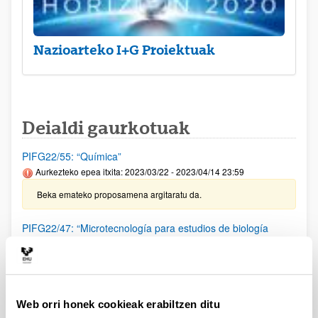
Nazioarteko I+G Proiektuak
Deialdi gaurkotuak
PIFG22/55: “Química”
Aurkezteko epea itxita: 2023/03/22 - 2023/04/14 23:59
Beka emateko proposamena argitaratu da.
PIFG22/47: “Microtecnología para estudios de biología
celular”
Aurkezteko epea itxita: 2023/03/02 - 2023/03/23 23:59
Beka emateko proposamena argitaratu da.
Web orri honek cookieak erabiltzen ditu
PIFG22/46: “Microtecnología para estudios de biología