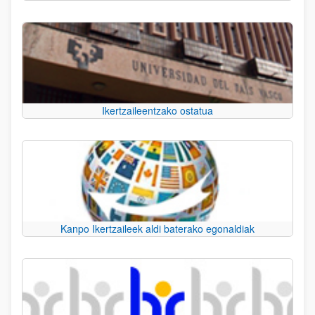
Ikertzaileentzako ostatua
Kanpo Ikertzaileek aldi baterako egonaldiak