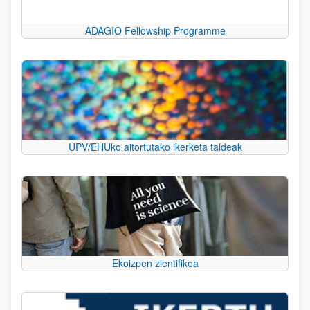
ADAGIO Fellowship Programme
UPV/EHUko aitortutako ikerketa taldeak
Ekoizpen zientifikoa