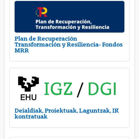
Plan de Recuperación
Transformación y Resiliencia- Fondos
MRR
Deialdiak, Proiektuak, Laguntzak, IK
kontratuak