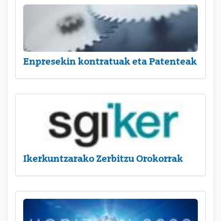
Enpresekin kontratuak eta Patenteak
Ikerkuntzarako Zerbitzu Orokorrak