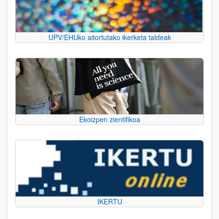
UPV/EHUko aitortutako ikerketa taldeak
Ekoizpen zientifikoa
IKERTU