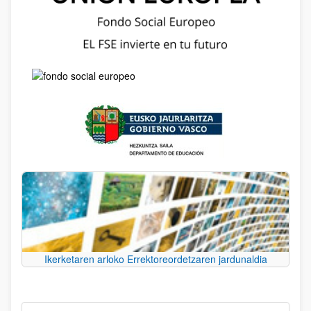
Ikerketaren arloko Errektoreordetzaren jardunaldia