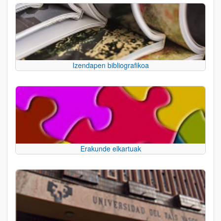
Izendapen bibliografikoa
Erakunde elkartuak