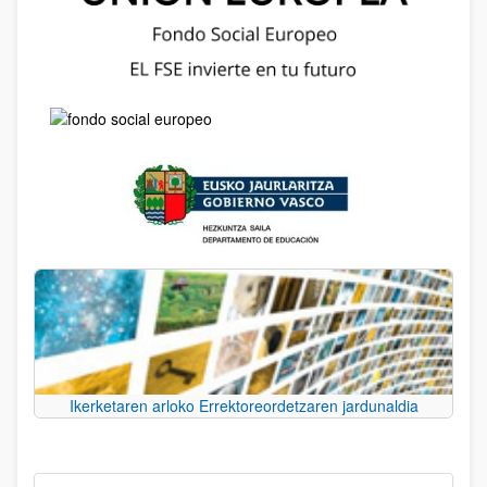
Ikerketaren arloko Errektoreordetzaren jardunaldia