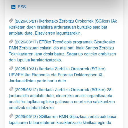
RSS
(2026/05/21) Ikerketako Zerbitzu Orokorrek (SGIker) IAk
ikerketan duen erabilera arduratsuari buruzko saio bat
antolatu dute, Elsevierren laguntzarekin.
(2026/03/17) ETBko Tecnólopis programak Gipuzkoako
RMN Zerbitzuari eskaini dio atal bat, Iñaki Santos Zerbitzu
Teknikariaren lana deskribatuz, Sagarlup egiteko erabiltzen
den lupulua karakterizatzeko.
(2025/10/31) Ikerketa Zerbitzu Orokorrek (SGIker)
UPV/EHUko Ekonomia eta Enpresa Doktoregoen XI.
Jardunaldietan parte hartu dute
(2025/06/12) Ikerketa Zerbitzu Orokorrek (SGIker) 28.
jardunaldia antolatu dute, oinarrizko analisi organikoa eta
analisi isotopikoa egiteko gaitasuna neurtzeko saiakuntzen
emaitzak eztabaidatzeko
(2025/05/13) SGIkerren RMN-Gipuzkoa zerbitzuak basa-
lupuluaren bi barietateren karakterizazio kimikoa egin du