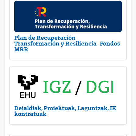
Plan de Recuperación
Transformación y Resiliencia- Fondos
MRR
Deialdiak, Proiektuak, Laguntzak, IK
kontratuak