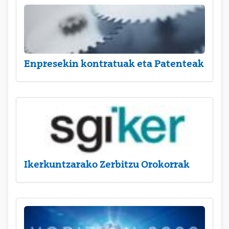
Enpresekin kontratuak eta Patenteak
Ikerkuntzarako Zerbitzu Orokorrak