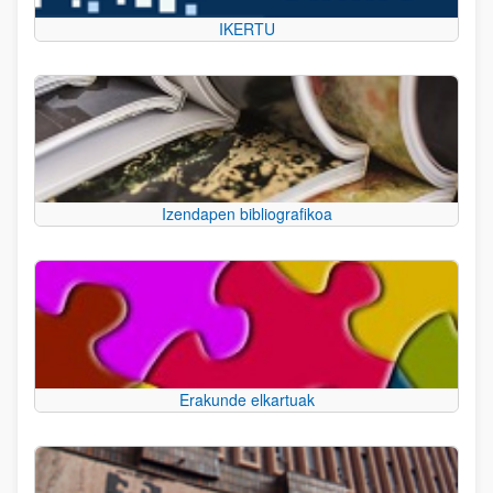
IKERTU
Izendapen bibliografikoa
Erakunde elkartuak