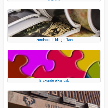
Izendapen bibliografikoa
Erakunde elkartuak