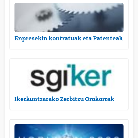
Enpresekin kontratuak eta Patenteak
Ikerkuntzarako Zerbitzu Orokorrak