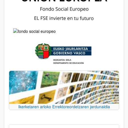
Ikerketaren arloko Errektoreordetzaren jardunaldia