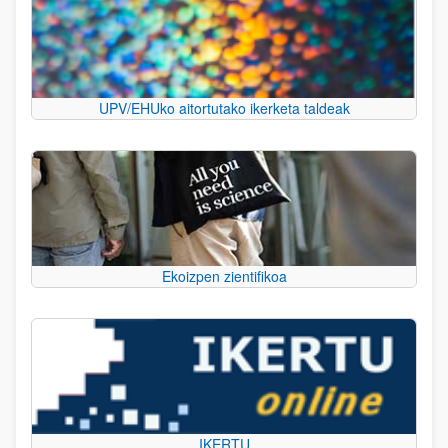
UPV/EHUko aitortutako ikerketa taldeak
Ekoizpen zientifikoa
IKERTU