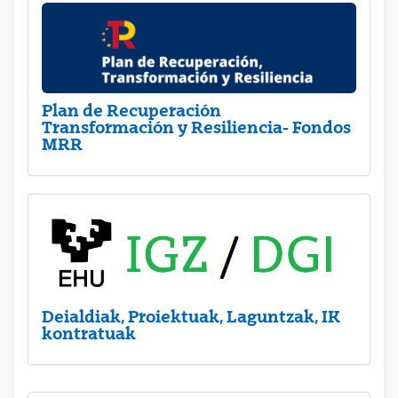
Plan de Recuperación
Transformación y Resiliencia- Fondos
MRR
Deialdiak, Proiektuak, Laguntzak, IK
kontratuak