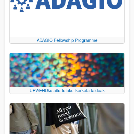
ADAGIO Fellowship Programme
UPV/EHUko aitortutako ikerketa taldeak