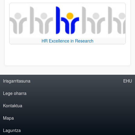
HR Excellence in Research
Irisgarritasuna
EHU
Lege oharra
Kontaktua
Mapa
Laguntza