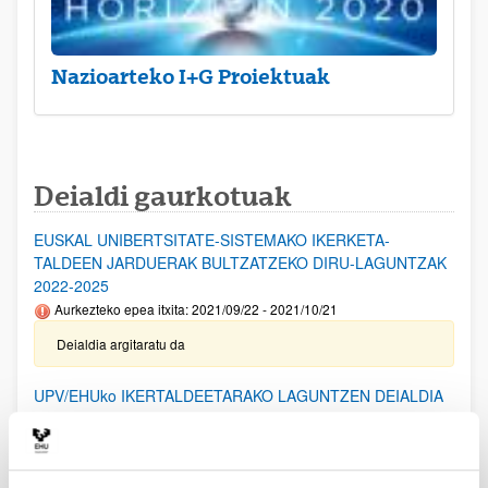
Nazioarteko I+G Proiektuak
Deialdi gaurkotuak
EUSKAL UNIBERTSITATE-SISTEMAKO IKERKETA-
TALDEEN JARDUERAK BULTZATZEKO DIRU-LAGUNTZAK
2022-2025
Aurkezteko epea itxita: 2021/09/22 - 2021/10/21
Deialdia argitaratu da
UPV/EHUko IKERTALDEETARAKO LAGUNTZEN DEIALDIA
(2023)
Aurkezteko epea itxita: 2023/06/05 - 2023/07/04
(2024/02/14) Emandako eta ezetsitako laguntzen behin-betiko