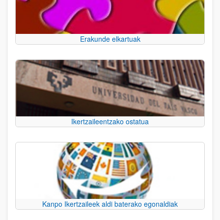
Erakunde elkartuak
Ikertzaileentzako ostatua
Kanpo Ikertzaileek aldi baterako egonaldiak