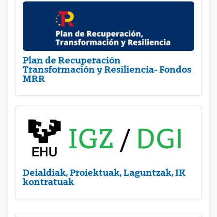
Plan de Recuperación
Transformación y Resiliencia- Fondos
MRR
Deialdiak, Proiektuak, Laguntzak, IK
kontratuak