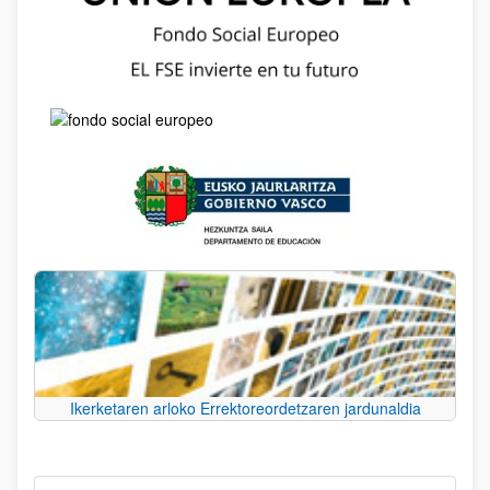
Ikerketaren arloko Errektoreordetzaren jardunaldia