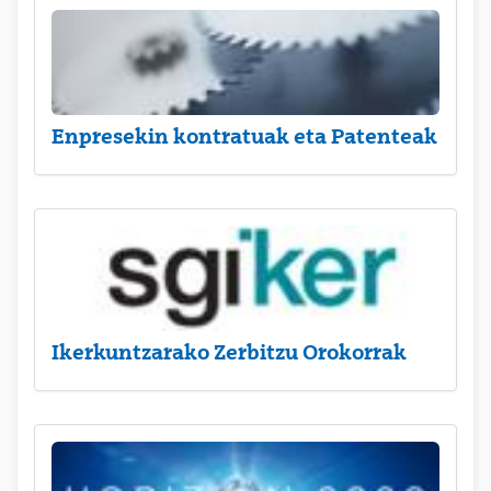
Enpresekin kontratuak eta Patenteak
Ikerkuntzarako Zerbitzu Orokorrak