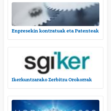
Enpresekin kontratuak eta Patenteak
Ikerkuntzarako Zerbitzu Orokorrak