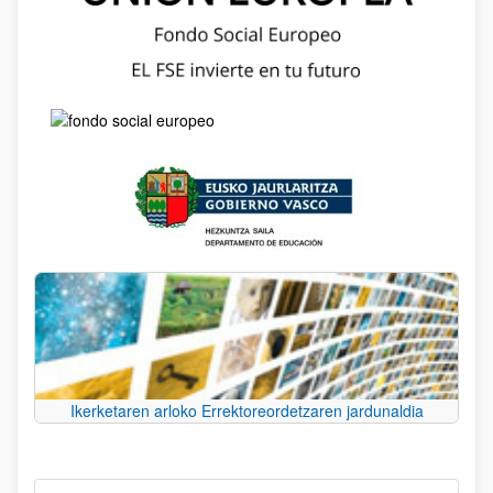
Ikerketaren arloko Errektoreordetzaren jardunaldia