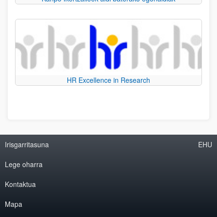
HR Excellence in Research
Irisgarritasuna
EHU
Lege oharra
Kontaktua
Mapa