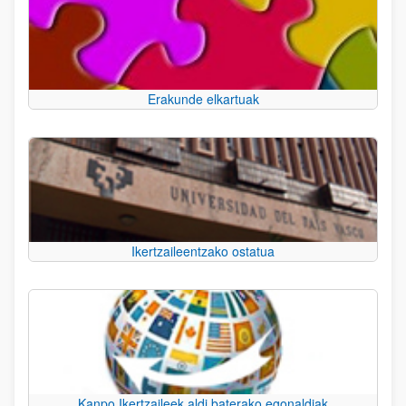
Erakunde elkartuak
Ikertzaileentzako ostatua
Kanpo Ikertzaileek aldi baterako egonaldiak