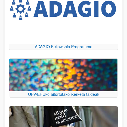
ADAGIO Fellowship Programme
UPV/EHUko aitortutako ikerketa taldeak