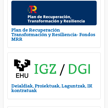
Plan de Recuperación
Transformación y Resiliencia- Fondos
MRR
Deialdiak, Proiektuak, Laguntzak, IK
kontratuak