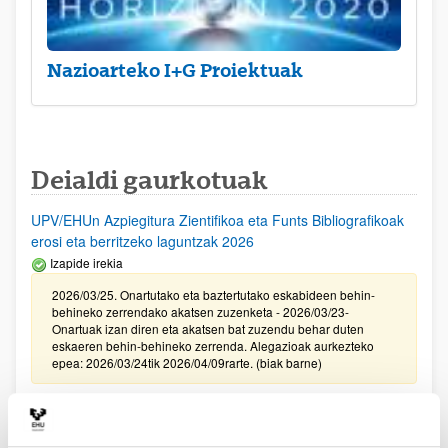
Nazioarteko I+G Proiektuak
Deialdi gaurkotuak
UPV/EHUn Azpiegitura Zientifikoa eta Funts Bibliografikoak
erosi eta berritzeko laguntzak 2026
Izapide irekia
2026/03/25. Onartutako eta baztertutako eskabideen behin-
behineko zerrendako akatsen zuzenketa - 2026/03/23-
Onartuak izan diren eta akatsen bat zuzendu behar duten
eskaeren behin-behineko zerrenda. Alegazioak aurkezteko
epea: 2026/03/24tik 2026/04/09rarte. (biak barne)
Zientzia, Teknologia eta Berrikuntza arloetako kultura
sustatzeko laguntzen deialdia (FECYT) 2026