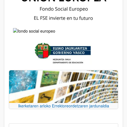
Ikerketaren arloko Errektoreordetzaren jardunaldia