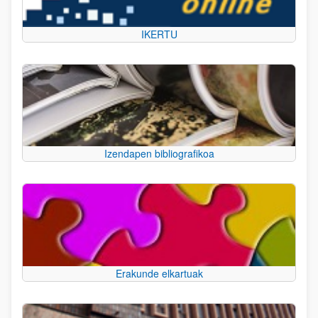
IKERTU
Izendapen bibliografikoa
Erakunde elkartuak