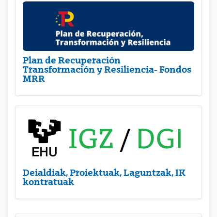
Plan de Recuperación
Transformación y Resiliencia- Fondos
MRR
Deialdiak, Proiektuak, Laguntzak, IK
kontratuak