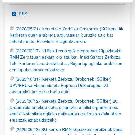
RSS
(2026/05/21) Ikerketako Zerbitzu Orokorrek (SGIker) IAk
ikerketan duen erabilera arduratsuari buruzko saio bat
antolatu dute, Elsevierren laguntzarekin.
(2026/03/17) ETBko Tecnólopis programak Gipuzkoako
RMN Zerbitzuari eskaini dio atal bat, Iñaki Santos Zerbitzu
Teknikariaren lana deskribatuz, Sagarlup egiteko erabiltzen
den lupulua karakterizatzeko.
(2025/10/31) Ikerketa Zerbitzu Orokorrek (SGIker)
UPV/EHUko Ekonomia eta Enpresa Doktoregoen XI.
Jardunaldietan parte hartu dute
(2025/06/12) Ikerketa Zerbitzu Orokorrek (SGIker) 28.
jardunaldia antolatu dute, oinarrizko analisi organikoa eta
analisi isotopikoa egiteko gaitasuna neurtzeko saiakuntzen
emaitzak eztabaidatzeko
(2025/05/13) SGIkerren RMN-Gipuzkoa zerbitzuak basa-