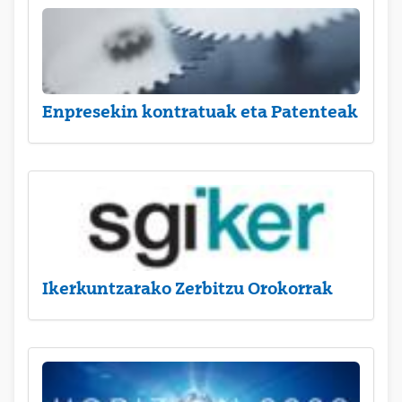
Enpresekin kontratuak eta Patenteak
Ikerkuntzarako Zerbitzu Orokorrak