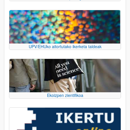
UPV/EHUko aitortutako ikerketa taldeak
Ekoizpen zientifikoa