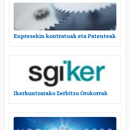
Enpresekin kontratuak eta Patenteak
Ikerkuntzarako Zerbitzu Orokorrak