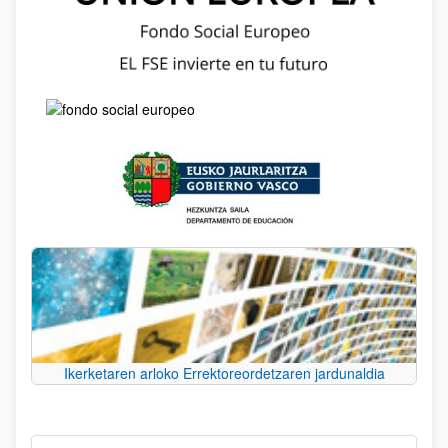
Ikerketaren arloko Errektoreordetzaren jardunaldia