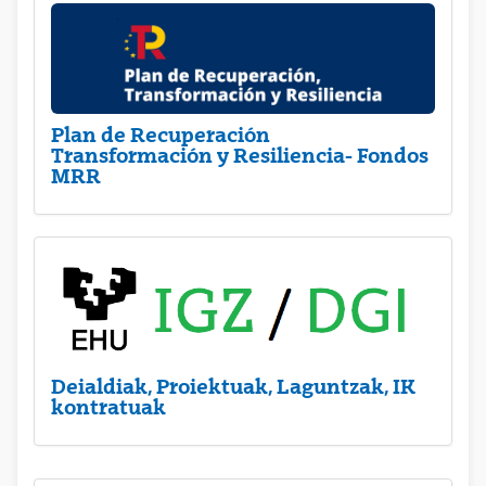
Plan de Recuperación
Transformación y Resiliencia- Fondos
MRR
Deialdiak, Proiektuak, Laguntzak, IK
kontratuak