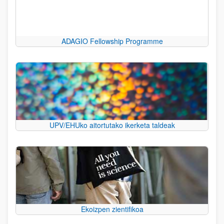
ADAGIO Fellowship Programme
UPV/EHUko aitortutako ikerketa taldeak
Ekoizpen zientifikoa