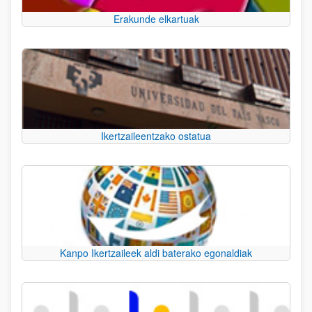
Erakunde elkartuak
Ikertzaileentzako ostatua
Kanpo Ikertzaileek aldi baterako egonaldiak