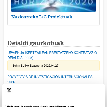
Nazioarteko I+G Proiektuak
Deialdi gaurkotuak
UPV/EHUn IKERTZAILEAK PRESTATZEKO KONTRATAZIO
DEIALDIA (2025)
Behin Betiko Ebazpena 2026/04/27
PROYECTOS DE INVESTIGACIÓN INTERNACIONALES
2026
Aurkezteko epea itxita: 2026/04/17 - 2026/05/19 14:00
I. ERANSKINA bidaltzeko epea: 2026/05/06 (barne) / Kanpoko
Proiektuetarako Baimena eskatzeko epea: 2024/05/14 (barne) /
Eskabideak ixteko eta bidaltzeko barne-epea: 2026/05/14
(barne)
Web orri honek cookieak erabiltzen ditu