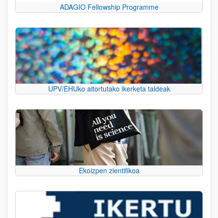
ADAGIO Fellowship Programme
UPV/EHUko aitortutako ikerketa taldeak
Ekoizpen zientifikoa