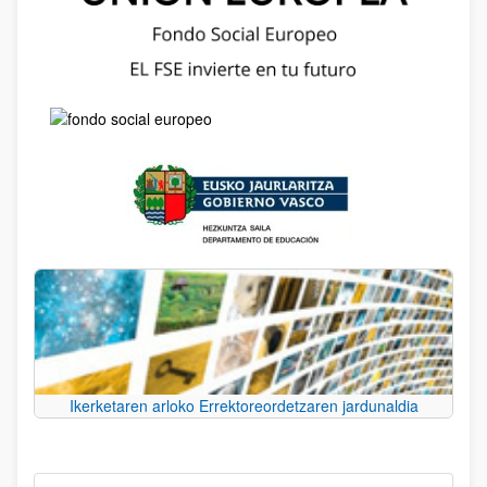
Ikerketaren arloko Errektoreordetzaren jardunaldia