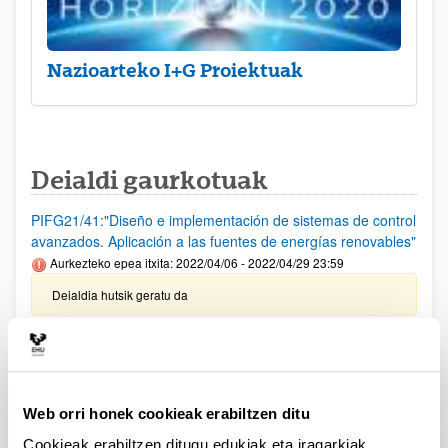
Nazioarteko I+G Proiektuak
Deialdi gaurkotuak
PIFG21/41:"Diseño e implementación de sistemas de control
avanzados. Aplicación a las fuentes de energías renovables"
Aurkezteko epea itxita: 2022/04/06 - 2022/04/29 23:59
Deialdia hutsik geratu da
PIFG21/40: “Comunicaciones inalámbricas aplicadas al
control avanzado”
Aurkezteko epea itxita: 2022/04/06 - 2022/04/29 23:59
Web orri honek cookieak erabiltzen ditu
Deialdia hutsik geratu da
Cookieak erabiltzen ditugu edukiak eta iragarkiak