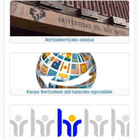
Ikertzaileentzako ostatua
Kanpo Ikertzaileek aldi baterako egonaldiak