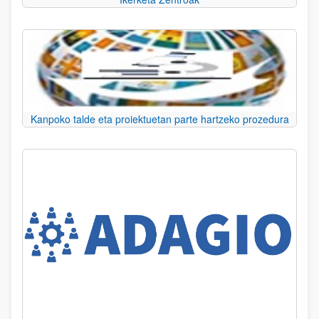
Kanpoko talde eta proiektuetan parte hartzeko prozedura