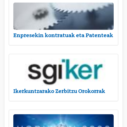
Enpresekin kontratuak eta Patenteak
Ikerkuntzarako Zerbitzu Orokorrak