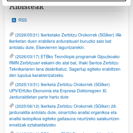
Albisteak
RSS
(2026/05/21) Ikerketako Zerbitzu Orokorrek (SGIker) IAk
ikerketan duen erabilera arduratsuari buruzko saio bat
antolatu dute, Elsevierren laguntzarekin.
(2026/03/17) ETBko Tecnólopis programak Gipuzkoako
RMN Zerbitzuari eskaini dio atal bat, Iñaki Santos Zerbitzu
Teknikariaren lana deskribatuz, Sagarlup egiteko erabiltzen
den lupulua karakterizatzeko.
(2025/10/31) Ikerketa Zerbitzu Orokorrek (SGIker)
UPV/EHUko Ekonomia eta Enpresa Doktoregoen XI.
Jardunaldietan parte hartu dute
(2025/06/12) Ikerketa Zerbitzu Orokorrek (SGIker) 28.
jardunaldia antolatu dute, oinarrizko analisi organikoa eta
analisi isotopikoa egiteko gaitasuna neurtzeko saiakuntzen
emaitzak eztabaidatzeko