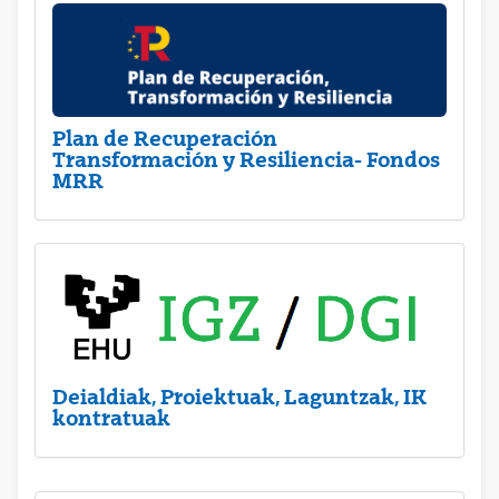
Plan de Recuperación
Transformación y Resiliencia- Fondos
MRR
Deialdiak, Proiektuak, Laguntzak, IK
kontratuak