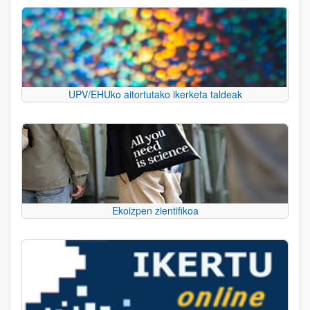
UPV/EHUko aitortutako ikerketa taldeak
Ekoizpen zientifikoa