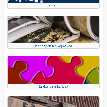
IKERTU
Izendapen bibliografikoa
Erakunde elkartuak