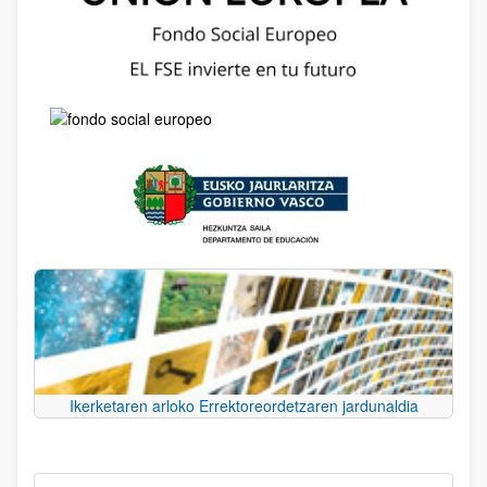
Ikerketaren arloko Errektoreordetzaren jardunaldia