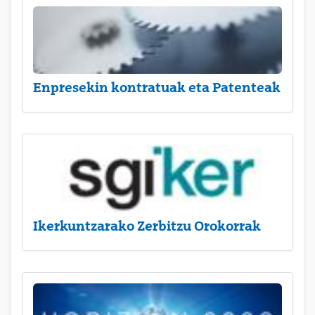
Enpresekin kontratuak eta Patenteak
Ikerkuntzarako Zerbitzu Orokorrak