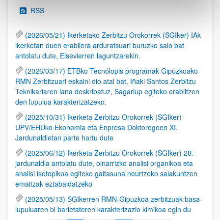
RSS
(2026/05/21) Ikerketako Zerbitzu Orokorrek (SGIker) IAk
ikerketan duen erabilera arduratsuari buruzko saio bat
antolatu dute, Elsevierren laguntzarekin.
(2026/03/17) ETBko Tecnólopis programak Gipuzkoako
RMN Zerbitzuari eskaini dio atal bat, Iñaki Santos Zerbitzu
Teknikariaren lana deskribatuz, Sagarlup egiteko erabiltzen
den lupulua karakterizatzeko.
(2025/10/31) Ikerketa Zerbitzu Orokorrek (SGIker)
UPV/EHUko Ekonomia eta Enpresa Doktoregoen XI.
Jardunaldietan parte hartu dute
(2025/06/12) Ikerketa Zerbitzu Orokorrek (SGIker) 28.
jardunaldia antolatu dute, oinarrizko analisi organikoa eta
analisi isotopikoa egiteko gaitasuna neurtzeko saiakuntzen
emaitzak eztabaidatzeko
(2025/05/13) SGIkerren RMN-Gipuzkoa zerbitzuak basa-
lupuluaren bi barietateren karakterizazio kimikoa egin du