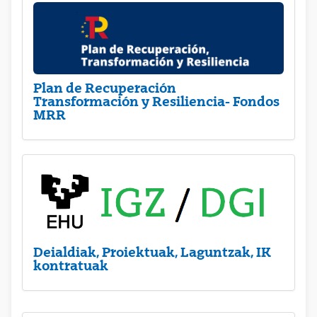
Plan de Recuperación
Transformación y Resiliencia- Fondos
MRR
Deialdiak, Proiektuak, Laguntzak, IK
kontratuak