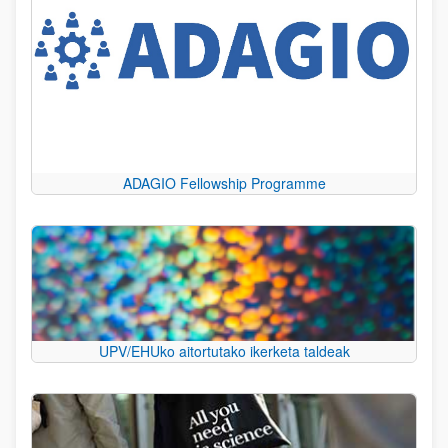
ADAGIO Fellowship Programme
UPV/EHUko aitortutako ikerketa taldeak