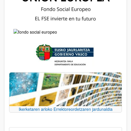
Ikerketaren arloko Errektoreordetzaren jardunaldia