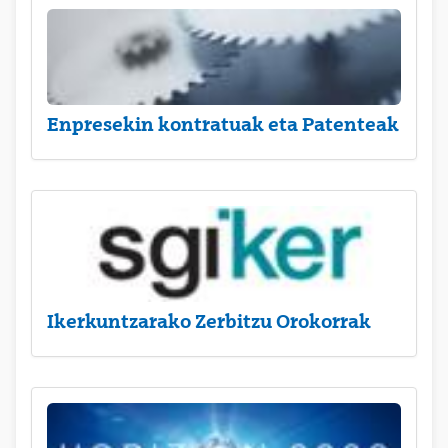
Enpresekin kontratuak eta Patenteak
Ikerkuntzarako Zerbitzu Orokorrak