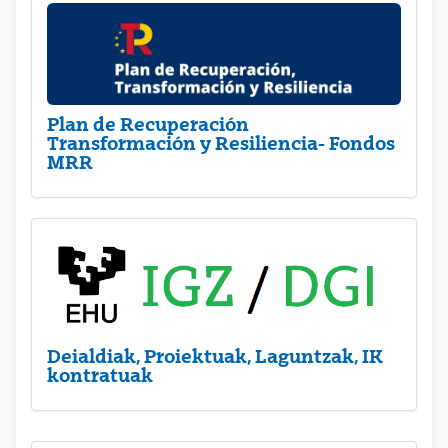
Plan de Recuperación
Transformación y Resiliencia- Fondos
MRR
Deialdiak, Proiektuak, Laguntzak, IK
kontratuak