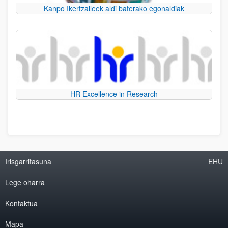
Kanpo Ikertzaileek aldi baterako egonaldiak
HR Excellence in Research
Irisgarritasuna
EHU
Lege oharra
Kontaktua
Mapa