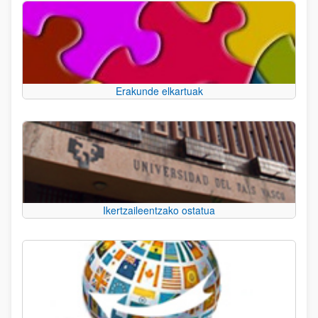
Erakunde elkartuak
Ikertzaileentzako ostatua