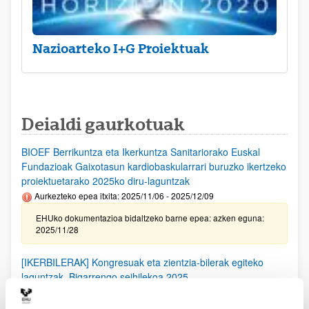
Nazioarteko I+G Proiektuak
Deialdi gaurkotuak
BIOEF Berrikuntza eta Ikerkuntza Sanitariorako Euskal
Fundazioak Gaixotasun kardiobaskularrari buruzko ikertzeko
proiektuetarako 2025ko diru-laguntzak
Aurkezteko epea itxita: 2025/11/06 - 2025/12/09
EHUko dokumentazioa bidaltzeko barne epea: azken eguna:
2025/11/28
[IKERBILERAK] Kongresuak eta zientzia-bilerak egiteko
laguntzak. Bigarrengo seihilekoa 2025
Izapide irekirik gabe (Eskabideak egiteko hasierako data:
2025/09/25)