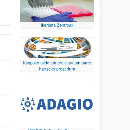
Ikerketa Zentroak
Kanpoko talde eta proiektuetan parte
hartzeko prozedura