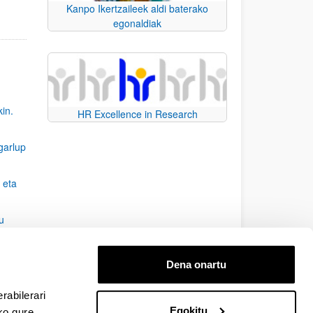
Kanpo Ikertzaileek aldi baterako
egonaldiak
kin.
HR Excellence in Research
garlup
 eta
u
Dena onartu
rabilerari
Egokitu
ko gure