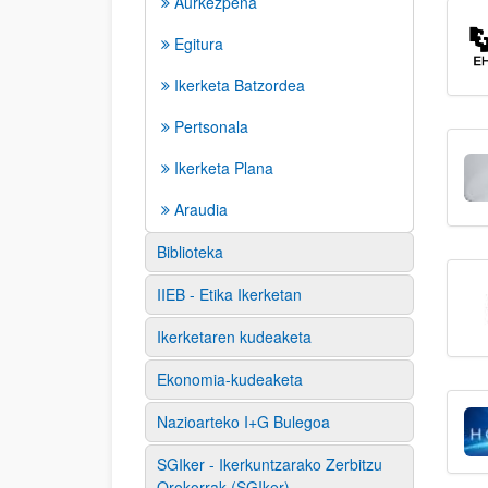
Aurkezpena
Egitura
Ikerketa Batzordea
Pertsonala
Ikerketa Plana
Araudia
Biblioteka
IIEB - Etika Ikerketan
Ikerketaren kudeaketa
Ekonomia-kudeaketa
Nazioarteko I+G Bulegoa
SGIker - Ikerkuntzarako Zerbitzu
Orokorrak (SGIker)