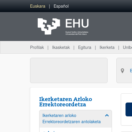
Eduki nagusira joan
Euskara
Español
Profilak
Ikasketak
Egitura
Ikerketa
Unib
Ikerketaren Arloko
Errektoreordetza
Ikerketaren arloko
Erakutsi/izkut
Errektoreordetzaren antolaketa