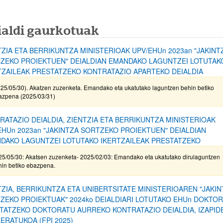
ialdi gaurkotuak
TZIA ETA BERRIKUNTZA MINISTERIOAK UPV/EHUn 2023an "JAKINT
ZEKO PROIEKTUEN" DEIALDIAN EMANDAKO LAGUNTZEI LOTUTAK
TZAILEAK PRESTATZEKO KONTRATAZIO APARTEKO DEIALDIA
025/05/30). Akatzen zuzenketa. Emandako eta ukatutako laguntzen behin betiko
azpena (2025/03/31)
RATAZIO DEIALDIA, ZIENTZIA ETA BERRIKUNTZA MINISTERIOAK
EHUn 2023an "JAKINTZA SORTZEKO PROIEKTUEN" DEIALDIAN
DAKO LAGUNTZEI LOTUTAKO IKERTZAILEAK PRESTATZEKO
25/05/30: Akatsen zuzenketa- 2025/02/03: Emandako eta ukatutako dirulaguntzen
hin betiko ebazpena.
TZIA, BERRIKUNTZA ETA UNIBERTSITATE MINISTERIOAREN "JAKI
ZEKO PROIEKTUAK" 2024ko DEIALDIARI LOTUTAKO EHUn DOKTO
TATZEKO DOKTORATU AURREKO KONTRATAZIO DEIALDIA, IZAPID
ERATUKOA (FPI 2025)