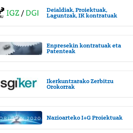
Deialdiak, Proiektuak,
Laguntzak, IK kontratuak
Enpresekin kontratuak eta
Patenteak
Ikerkuntzarako Zerbitzu
Orokorrak
Nazioarteko I+G Proiektuak