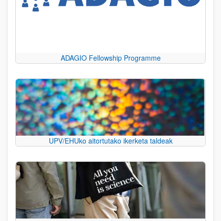
ADAGIO Fellowship Programme
UPV/EHUko aitortutako ikerketa taldeak