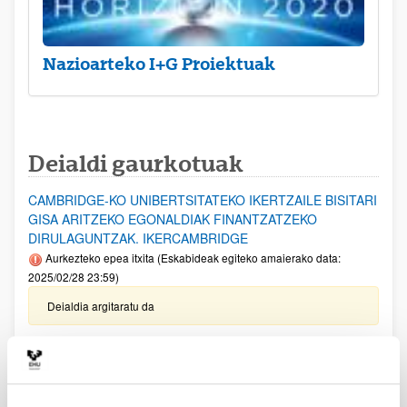
Nazioarteko I+G Proiektuak
Deialdi gaurkotuak
CAMBRIDGE-KO UNIBERTSITATEKO IKERTZAILE BISITARI
GISA ARITZEKO EGONALDIAK FINANTZATZEKO
DIRULAGUNTZAK. IKERCAMBRIDGE
Aurkezteko epea itxita (Eskabideak egiteko amaierako data:
2025/02/28 23:59)
Deialdia argitaratu da
EZAGUTZA SORTZEKO PROIEKTUAK 2024
Aurkezteko epea itxita: 2025/01/09 - 2025/01/31
Ohar garrantzitsua: Eskaerak ixteko eta dokumentazioa