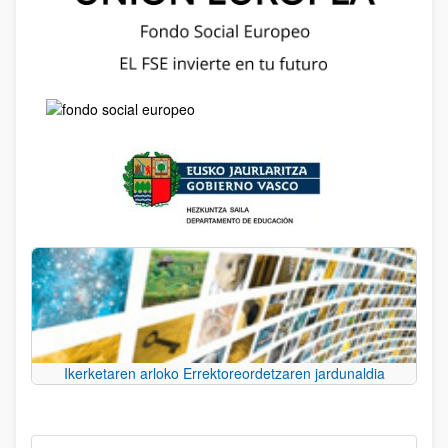
Ikerketaren arloko Errektoreordetzaren jardunaldia