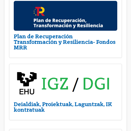
Plan de Recuperación
Transformación y Resiliencia- Fondos
MRR
Deialdiak, Proiektuak, Laguntzak, IK
kontratuak