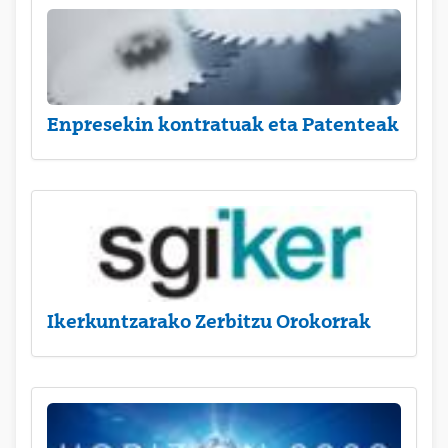
Enpresekin kontratuak eta Patenteak
Ikerkuntzarako Zerbitzu Orokorrak