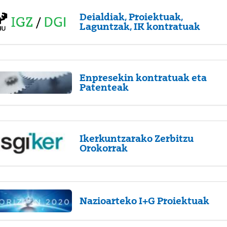
Deialdiak, Proiektuak,
Laguntzak, IK kontratuak
Enpresekin kontratuak eta
Patenteak
Ikerkuntzarako Zerbitzu
Orokorrak
Nazioarteko I+G Proiektuak