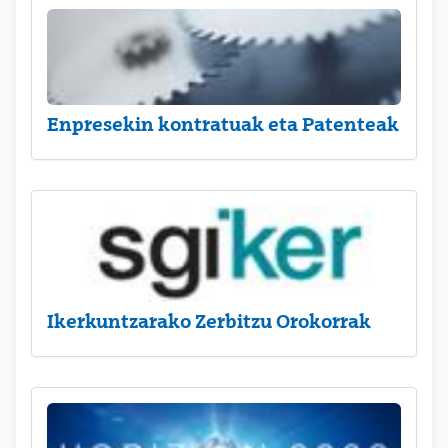
Enpresekin kontratuak eta Patenteak
Ikerkuntzarako Zerbitzu Orokorrak