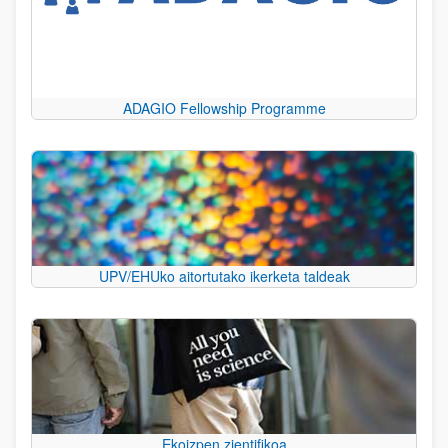
ADAGIO Fellowship Programme
UPV/EHUko aitortutako ikerketa taldeak
Ekoizpen zientifikoa