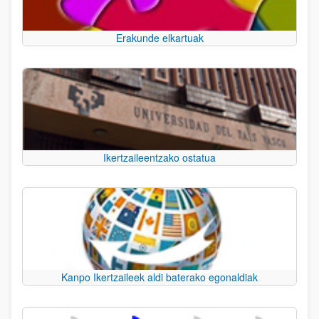
Erakunde elkartuak
Ikertzaileentzako ostatua
Kanpo Ikertzaileek aldi baterako egonaldiak