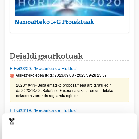
Nazioarteko I+G Proiektuak
Deialdi gaurkotuak
PIFG23/20: “Mecánica de Fluidos”
Aurkezteko epea itxita: 2023/09/08 - 2023/09/28 23:59
2023/10/19- Beka emateko proposamena argitaratu egin
da.2023/10/02: Balorazio Fasera pasako diren onartutako
eskaeren zerrenda argitaratu egin da
PIFG23/19: “Mecánica de Fluidos”
Aurkezteko epea itxita: 2023/09/08 - 2023/09/28 23:59
2023/10/19- Beka emateko proposamena argitaratu egin
da.2023/10/02: Balorazio Fasera pasako diren onartutako
eskaeren zerrenda argitaratu egin da