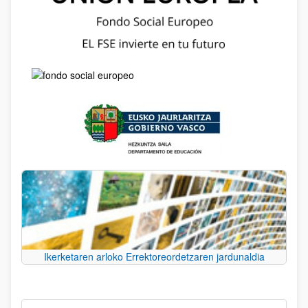
Ikerketaren arloko Errektoreordetzaren jardunaldia