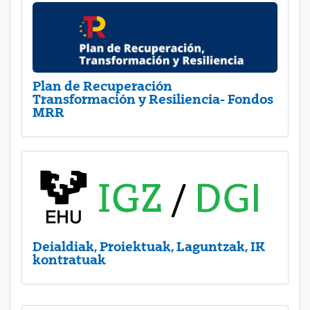
Plan de Recuperación
Transformación y Resiliencia- Fondos
MRR
Deialdiak, Proiektuak, Laguntzak, IK
kontratuak