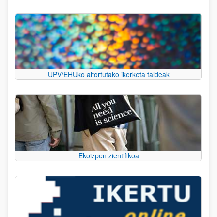
UPV/EHUko aitortutako ikerketa taldeak
Ekoizpen zientifikoa