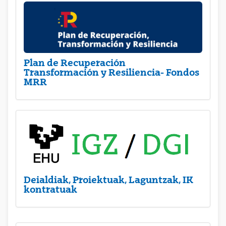
Plan de Recuperación
Transformación y Resiliencia- Fondos
MRR
Deialdiak, Proiektuak, Laguntzak, IK
kontratuak