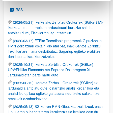
RSS
(2026/05/21) Ikerketako Zerbitzu Orokorrek (SGIker) IAk
ikerketan duen erabilera arduratsuari buruzko saio bat
antolatu dute, Elsevierren laguntzarekin.
(2026/03/17) ETBko Tecnólopis programak Gipuzkoako
RMN Zerbitzuari eskaini dio atal bat, Iñaki Santos Zerbitzu
Teknikariaren lana deskribatuz, Sagarlup egiteko erabiltzen
den lupulua karakterizatzeko.
(2025/10/31) Ikerketa Zerbitzu Orokorrek (SGIker)
UPV/EHUko Ekonomia eta Enpresa Doktoregoen XI.
Jardunaldietan parte hartu dute
(2025/06/12) Ikerketa Zerbitzu Orokorrek (SGIker) 28.
jardunaldia antolatu dute, oinarrizko analisi organikoa eta
analisi isotopikoa egiteko gaitasuna neurtzeko saiakuntzen
emaitzak eztabaidatzeko
(2025/05/13) SGIkerren RMN-Gipuzkoa zerbitzuak basa-
lupuluaren bi barietateren karakterizazio kimikoa egin du