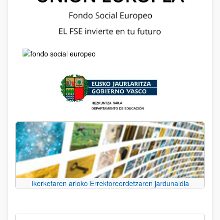
Ikerketaren arloko Errektoreordetzaren jardunaldia