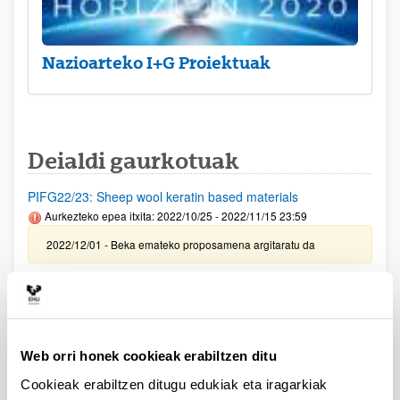
Nazioarteko I+G Proiektuak
Deialdi gaurkotuak
PIFG22/23: Sheep wool keratin based materials
Aurkezteko epea itxita: 2022/10/25 - 2022/11/15 23:59
2022/12/01 - Beka emateko proposamena argitaratu da
PIFG22/25: “Superconducting circuits”
Aurkezteko epea itxita: 2022/10/28 - 2022/11/18 23:59
2022/11/30- Beka emateko proposamena argitaratu da
Web orri honek cookieak erabiltzen ditu
PIFG22/24: “Optical fiber sensors"
Cookieak erabiltzen ditugu edukiak eta iragarkiak
Aurkezteko epea itxita: 2022/10/27 - 2022/11/18 23:59