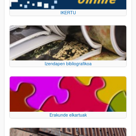
IKERTU
Izendapen bibliografikoa
Erakunde elkartuak