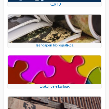
IKERTU
Izendapen bibliografikoa
Erakunde elkartuak