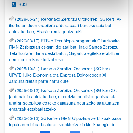
RSS
(2026/05/21) Ikerketako Zerbitzu Orokorrek (SGIker) IAk
ikerketan duen erabilera arduratsuari buruzko saio bat
antolatu dute, Elsevierren laguntzarekin.
(2026/03/17) ETBko Tecnólopis programak Gipuzkoako
RMN Zerbitzuari eskaini dio atal bat, Iñaki Santos Zerbitzu
Teknikariaren lana deskribatuz, Sagarlup egiteko erabiltzen
den lupulua karakterizatzeko.
(2025/10/31) Ikerketa Zerbitzu Orokorrek (SGIker)
UPV/EHUko Ekonomia eta Enpresa Doktoregoen XI.
Jardunaldietan parte hartu dute
(2025/06/12) Ikerketa Zerbitzu Orokorrek (SGIker) 28.
jardunaldia antolatu dute, oinarrizko analisi organikoa eta
analisi isotopikoa egiteko gaitasuna neurtzeko saiakuntzen
emaitzak eztabaidatzeko
(2025/05/13) SGIkerren RMN-Gipuzkoa zerbitzuak basa-
lupuluaren bi barietateren karakterizazio kimikoa egin du