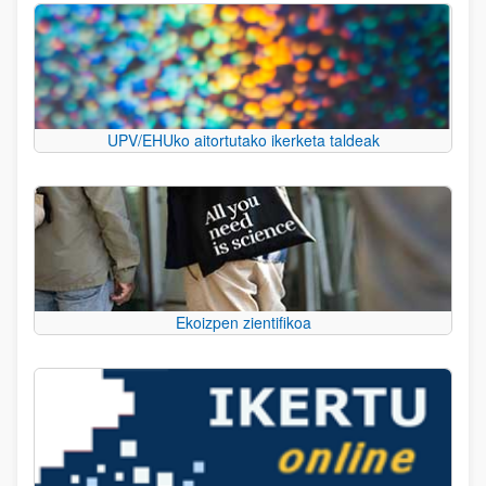
UPV/EHUko aitortutako ikerketa taldeak
Ekoizpen zientifikoa