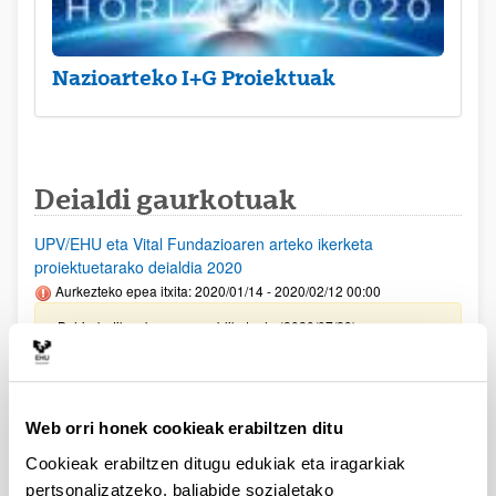
Nazioarteko I+G Proiektuak
Deialdi gaurkotuak
UPV/EHU eta Vital Fundazioaren arteko ikerketa
proiektuetarako deialdia 2020
Aurkezteko epea itxita: 2020/01/14 - 2020/02/12 00:00
Behin-betiko ebazpena publikatu da (2020/07/29)
Aurreko deialdietan laguntzarik lortu ez duten
ikertaldeetarako 2020
Aurkezteko epea itxita: 2020/06/01 - 2020/06/05 00:00
Web orri honek cookieak erabiltzen ditu
Ebazpena publikatu da (2020/06/17)
Cookieak erabiltzen ditugu edukiak eta iragarkiak
pertsonalizatzeko, baliabide sozialetako