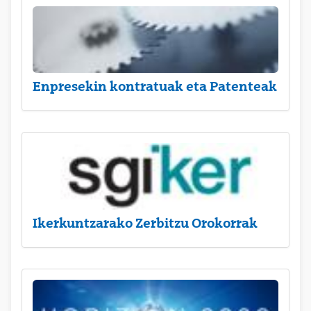
Enpresekin kontratuak eta Patenteak
Ikerkuntzarako Zerbitzu Orokorrak