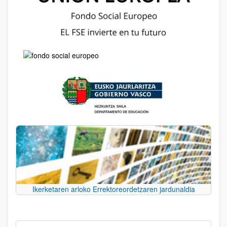
Ikerketaren arloko Errektoreordetzaren jardunaldia