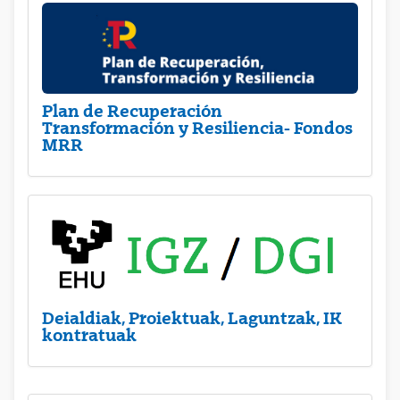
Plan de Recuperación
Transformación y Resiliencia- Fondos
MRR
Deialdiak, Proiektuak, Laguntzak, IK
kontratuak