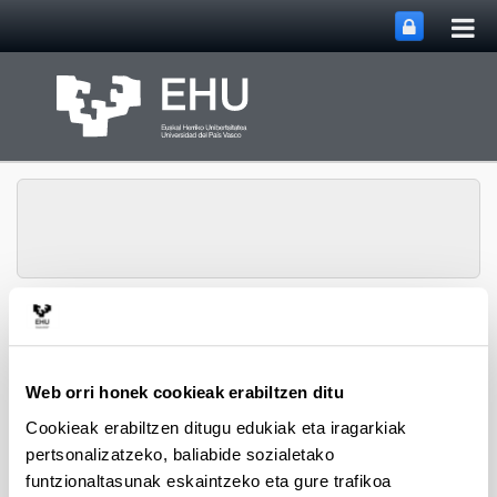
Me
Eduki nagusira joan
nag
ireki
Ingeniaritza Kimikoa
Webgunearen 
Menua
Saila
Web orri honek cookieak erabiltzen ditu
Cookieak erabiltzen ditugu edukiak eta iragarkiak
2006ko doktorego tesiak
pertsonalizatzeko, baliabide sozialetako
funtzionaltasunak eskaintzeko eta gure trafikoa
Beatriz de Rivas Martín
"Eliminación de