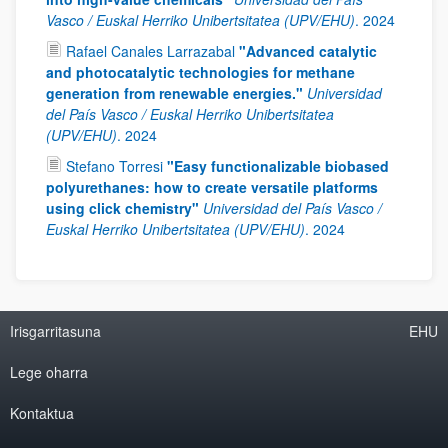
Vasco / Euskal Herriko Unibertsitatea (UPV/EHU)
.
2024
Rafael Canales Larrazabal
"Advanced catalytic
and photocatalytic technologies for methane
generation from renewable energies."
Universidad
del País Vasco / Euskal Herriko Unibertsitatea
(UPV/EHU)
.
2024
Stefano Torresi
"Easy functionalizable biobased
polyurethanes: how to create versatile platforms
using click chemistry"
Universidad del País Vasco /
Euskal Herriko Unibertsitatea (UPV/EHU)
.
2024
Irisgarritasuna
EHU
Lege oharra
Kontaktua