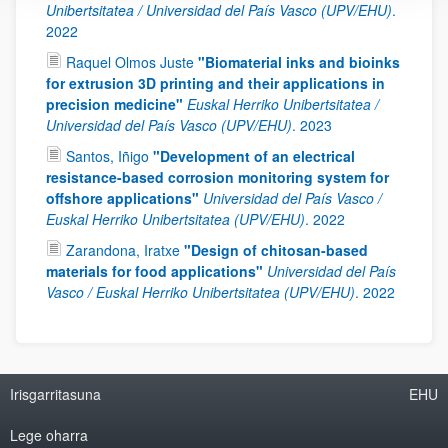
Unibertsitatea / Universidad del País Vasco (UPV/EHU)
.
2022
Raquel Olmos Juste
"Biomaterial inks and bioinks
for extrusion 3D printing and their applications in
precision medicine"
Euskal Herriko Unibertsitatea /
Universidad del País Vasco (UPV/EHU)
.
2023
Santos, Iñigo
"Development of an electrical
resistance-based corrosion monitoring system for
offshore applications"
Universidad del País Vasco /
Euskal Herriko Unibertsitatea (UPV/EHU)
.
2022
Zarandona, Iratxe
"Design of chitosan-based
materials for food applications"
Universidad del País
Vasco / Euskal Herriko Unibertsitatea (UPV/EHU)
.
2022
Irisgarritasuna
EHU
Lege oharra