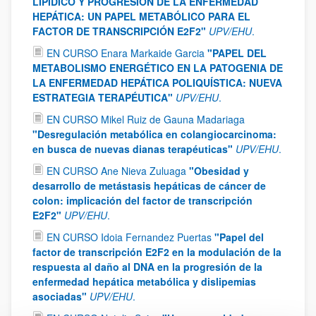
LIPÍDICO Y PROGRESIÓN DE LA ENFERMEDAD
HEPÁTICA: UN PAPEL METABÓLICO PARA EL
FACTOR DE TRANSCRIPCIÓN E2F2"
UPV/EHU
.
EN CURSO Enara Markaide Garcia
"PAPEL DEL
METABOLISMO ENERGÉTICO EN LA PATOGENIA DE
LA ENFERMEDAD HEPÁTICA POLIQUÍSTICA: NUEVA
ESTRATEGIA TERAPÉUTICA"
UPV/EHU
.
EN CURSO Mikel Ruiz de Gauna Madariaga
"Desregulación metabólica en colangiocarcinoma:
en busca de nuevas dianas terapéuticas"
UPV/EHU
.
EN CURSO Ane Nieva Zuluaga
"Obesidad y
desarrollo de metástasis hepáticas de cáncer de
colon: implicación del factor de transcripción
E2F2"
UPV/EHU
.
EN CURSO Idoia Fernandez Puertas
"Papel del
factor de transcripción E2F2 en la modulación de la
respuesta al daño al DNA en la progresión de la
enfermedad hepática metabólica y dislipemias
asociadas"
UPV/EHU
.