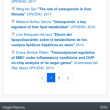
UPV/EHU
.
2017
Wing-kin Syn
"The role of osteopontin in liver
fibrosis"
UPV/EHU
.
2017
Maitane Núñez García
"Osteopontin: a key
regulator of liver lipid metabolism"
UPV/EHU
.
2016
Lino Arisqueta Herranz
"Efecto del
lipopolisacárido sobre el metabolismo de los
cuerpos lipídicos hepáticos en ratón"
2013
Enara Arretxe Oliden
"Transcriptional regulation
of SND1 under inflammatory conditions and ChIP-
on-chip analysis of its target genes"
Universidad del
Pais Vasco UPV/EHU
.
2013
1
2
Orrialdea
Orrialdea
Irisgarritasuna
EHU