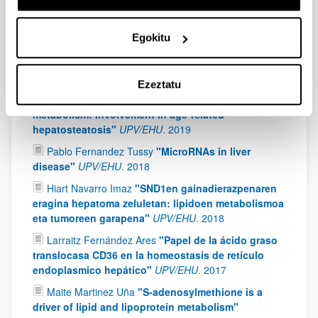
factors E2F1 and E2F2 in the development of
obesity-related hepatocarcinoma."
UPV/EHU
.
2021
Egokitu
Jorge Simón Espinosa
"Targeting metabolism for
resolving non-alcoholic steatohepatitis"
UPV/EHU
.
2020
Ezeztatu
Beatriz Gomez Santos
"Osteopontin role in lipid
metabolism: involvement in age-related
hepatosteatosis"
UPV/EHU
.
2019
Pablo Fernandez Tussy
"MicroRNAs in liver
disease"
UPV/EHU
.
2018
Hiart Navarro Imaz
"SND1en gainadierazpenaren
eragina hepatoma zeluletan: lipidoen metabolismoa
eta tumoreen garapena"
UPV/EHU
.
2018
Larraitz Fernández Ares
"Papel de la ácido graso
translocasa CD36 en la homeostasis de retículo
endoplasmico hepático"
UPV/EHU
.
2017
Maite Martinez Uña
"S-adenosylmethione is a
driver of lipid and lipoprotein metabolism"