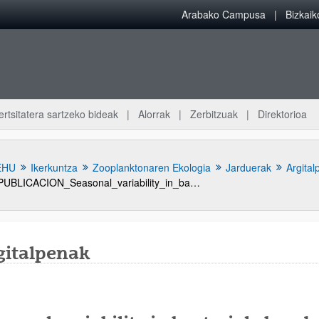
Arabako Campusa
Bizkai
ertsitatera sartzeko bideak
Alorrak
Zerbitzuak
Direktorioa
EHU
Ikerkuntza
Zooplanktonaren Ekologia
Jarduerak
Argital
PUBLICACION_Seasonal_variability_in_bacterial_abundance_production_and_protistan_bacterivory_in_the_lower_Urdaibai_estuary_Bay_of_Biscay
gitalpenak
atu azpiorriak