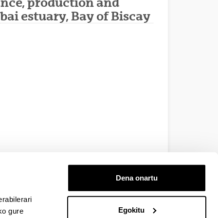
ance, production and
bai estuary, Bay of Biscay
Dena onartu
rabilerari
Egokitu
ko gure