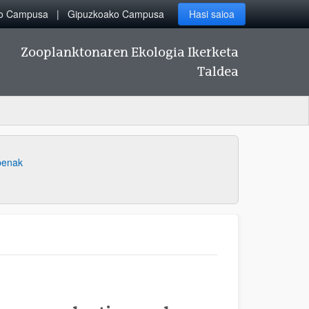
ko Campusa
Gipuzkoako Campusa
Hasi saioa
Zooplanktonaren Ekologia Ikerketa
Taldea
penak