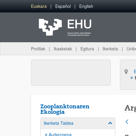
Eduki nagusira joan
Euskara
Español
English
Profilak
Ikasketak
Egitura
Ikerketa
Unib
Zooplanktonaren
Ar
Ekologia
Ikerketa Taldea
Erakutsi/izkut
Aurkezpena