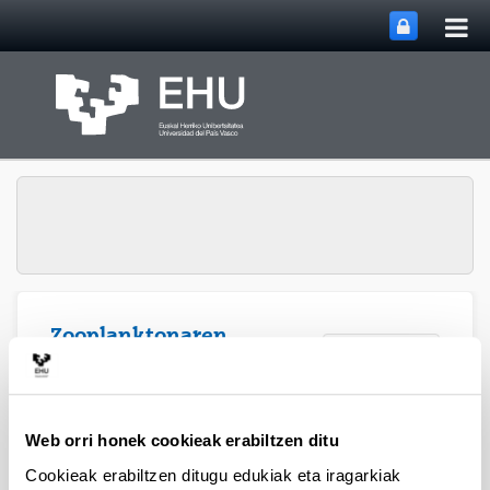
Me
Eduki nagusira joan
nag
ireki
Zooplanktonaren
Webgunearen 
Menua
Ekologia
Argitalpenak
Web orri honek cookieak erabiltzen ditu
Cookieak erabiltzen ditugu edukiak eta iragarkiak