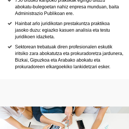
750 orduko kanpoko praktikak egingo dituzu
abokatu-bulegoetan nahiz enpresa munduan, baita
Administrazio Publikoan ere.
Hainbat arlo juridikotan prestakuntza praktikoa
jasoko duzu: egiazko kasuen analisia eta testu
juridikoen idazketa.
Sektorean trebatuak diren profesionalen eskutik
iritsiko zara abokatutza eta prokuradoretza jardunera,
Bizkai, Gipuzkoa eta Arabako abokatu eta
prokuradoreen elkargoekiko lankidetzari esker.