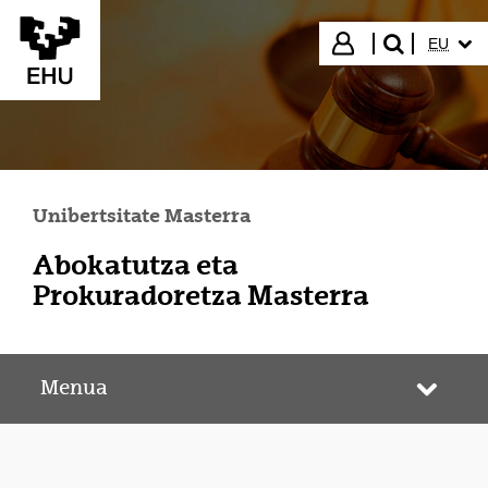
Eduki nagusira joan
HIZKUN
Hasi saioa
EU
bilatu"
Unibertsitate Masterra
Abokatutza eta
Prokuradoretza Masterra
Menua
Webgun