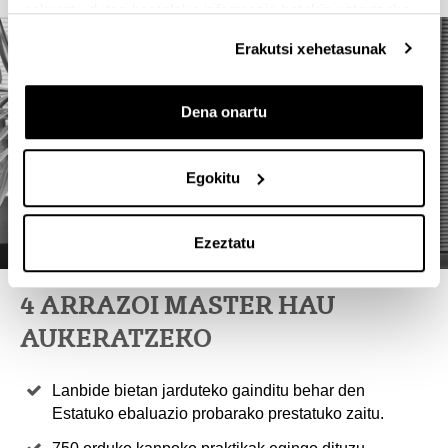
eskuratu duten bestelako informazio batekin uztartzeko.
Erakutsi xehetasunak
Dena onartu
Egokitu
Ezeztatu
4 ARRAZOI MASTER HAU
AUKERATZEKO
Lanbide bietan jarduteko gainditu behar den
Estatuko ebaluazio probarako prestatuko zaitu.