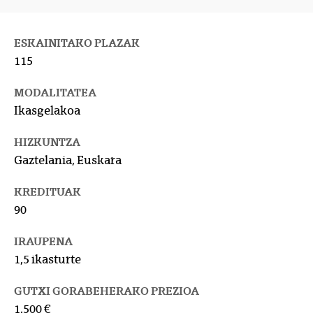
ESKAINITAKO PLAZAK
115
MODALITATEA
Ikasgelakoa
HIZKUNTZA
Gaztelania, Euskara
KREDITUAK
90
IRAUPENA
1,5 ikasturte
GUTXI GORABEHERAKO PREZIOA
1.500 €