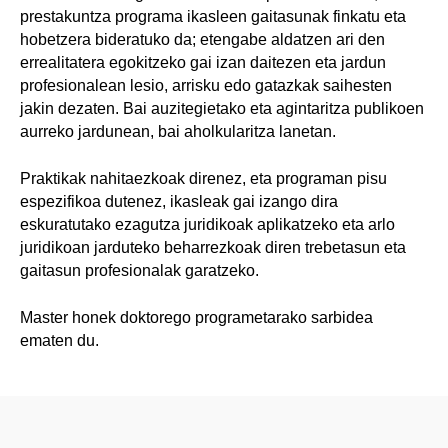
prestakuntza programa ikasleen gaitasunak finkatu eta
hobetzera bideratuko da; etengabe aldatzen ari den
errealitatera egokitzeko gai izan daitezen eta jardun
profesionalean lesio, arrisku edo gatazkak saihesten
jakin dezaten. Bai auzitegietako eta agintaritza publikoen
aurreko jardunean, bai aholkularitza lanetan.
Praktikak nahitaezkoak direnez, eta programan pisu
espezifikoa dutenez, ikasleak gai izango dira
eskuratutako ezagutza juridikoak aplikatzeko eta arlo
juridikoan jarduteko beharrezkoak diren trebetasun eta
gaitasun profesionalak garatzeko.
Master honek doktorego programetarako sarbidea
ematen du.