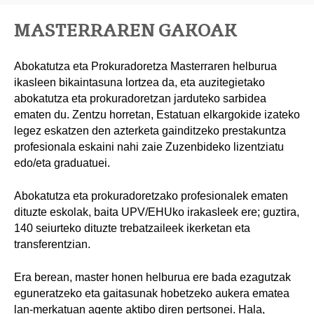
MASTERRAREN GAKOAK
Abokatutza eta Prokuradoretza Masterraren helburua
ikasleen bikaintasuna lortzea da, eta auzitegietako
abokatutza eta prokuradoretzan jarduteko sarbidea
ematen du. Zentzu horretan, Estatuan elkargokide izateko
legez eskatzen den azterketa gainditzeko prestakuntza
profesionala eskaini nahi zaie Zuzenbideko lizentziatu
edo/eta graduatuei.
Abokatutza eta prokuradoretzako profesionalek ematen
dituzte eskolak, baita UPV/EHUko irakasleek ere; guztira,
140 seiurteko dituzte trebatzaileek ikerketan eta
transferentzian.
Era berean, master honen helburua ere bada ezagutzak
eguneratzeko eta gaitasunak hobetzeko aukera ematea
lan-merkatuan agente aktibo diren pertsonei. Hala,