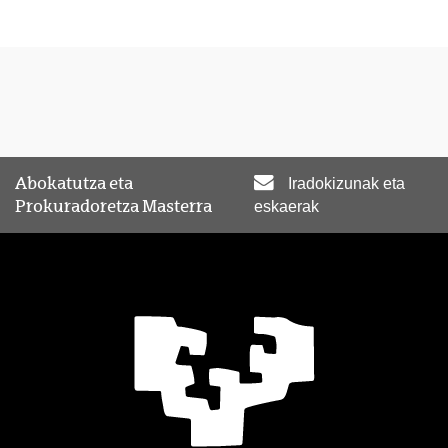
Abokatutza eta
Iradokizunak eta
Prokuradoretza Masterra
eskaerak