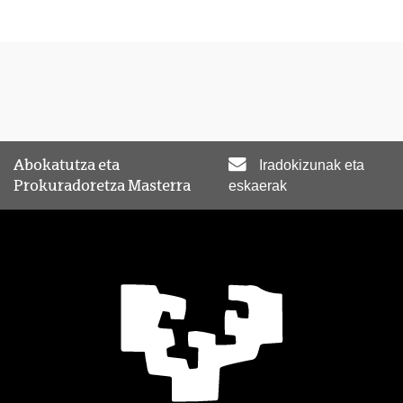
Abokatutza eta
Iradokizunak eta
Prokuradoretza Masterra
eskaerak