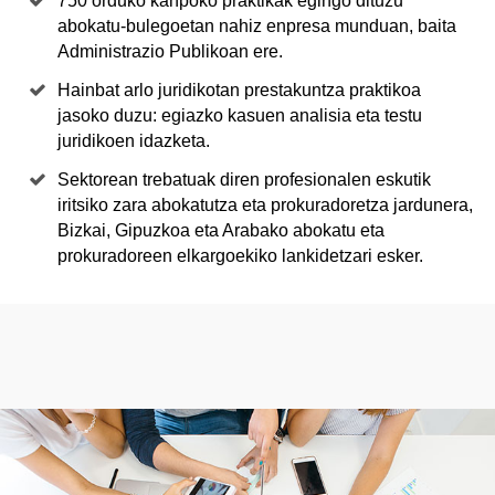
750 orduko kanpoko praktikak egingo dituzu
abokatu-bulegoetan nahiz enpresa munduan, baita
Administrazio Publikoan ere.
Hainbat arlo juridikotan prestakuntza praktikoa
jasoko duzu: egiazko kasuen analisia eta testu
juridikoen idazketa.
Sektorean trebatuak diren profesionalen eskutik
iritsiko zara abokatutza eta prokuradoretza jardunera,
Bizkai, Gipuzkoa eta Arabako abokatu eta
prokuradoreen elkargoekiko lankidetzari esker.