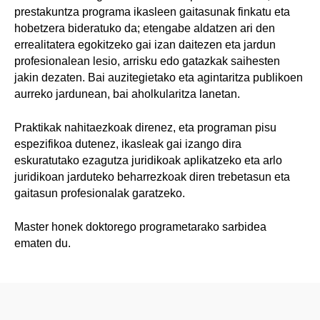
prestakuntza programa ikasleen gaitasunak finkatu eta
hobetzera bideratuko da; etengabe aldatzen ari den
errealitatera egokitzeko gai izan daitezen eta jardun
profesionalean lesio, arrisku edo gatazkak saihesten
jakin dezaten. Bai auzitegietako eta agintaritza publikoen
aurreko jardunean, bai aholkularitza lanetan.
Praktikak nahitaezkoak direnez, eta programan pisu
espezifikoa dutenez, ikasleak gai izango dira
eskuratutako ezagutza juridikoak aplikatzeko eta arlo
juridikoan jarduteko beharrezkoak diren trebetasun eta
gaitasun profesionalak garatzeko.
Master honek doktorego programetarako sarbidea
ematen du.