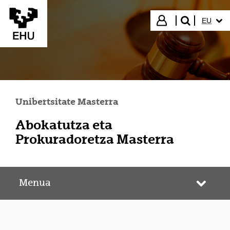
Eduki nagusira joan
HIZKUN
Hasi saioa
EU
bilatu"
Unibertsitate Masterra
Abokatutza eta
Prokuradoretza Masterra
Menua
Webgun