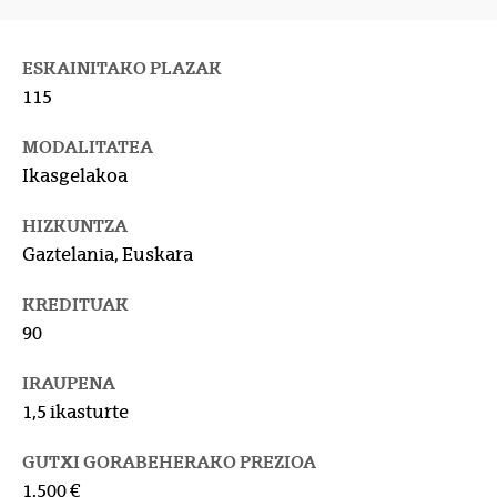
ESKAINITAKO PLAZAK
115
MODALITATEA
Ikasgelakoa
HIZKUNTZA
Gaztelania, Euskara
KREDITUAK
90
IRAUPENA
1,5 ikasturte
GUTXI GORABEHERAKO PREZIOA
1.500 €