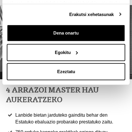
eskuratu duten bestelako informazio batekin uztartzeko.
Erakutsi xehetasunak
Dena onartu
Egokitu
Ezeztatu
4 ARRAZOI MASTER HAU
AUKERATZEKO
Lanbide bietan jarduteko gainditu behar den
Estatuko ebaluazio probarako prestatuko zaitu.