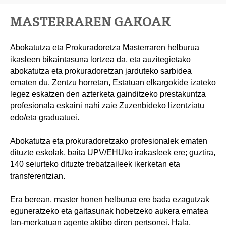
MASTERRAREN GAKOAK
Abokatutza eta Prokuradoretza Masterraren helburua
ikasleen bikaintasuna lortzea da, eta auzitegietako
abokatutza eta prokuradoretzan jarduteko sarbidea
ematen du. Zentzu horretan, Estatuan elkargokide izateko
legez eskatzen den azterketa gainditzeko prestakuntza
profesionala eskaini nahi zaie Zuzenbideko lizentziatu
edo/eta graduatuei.
Abokatutza eta prokuradoretzako profesionalek ematen
dituzte eskolak, baita UPV/EHUko irakasleek ere; guztira,
140 seiurteko dituzte trebatzaileek ikerketan eta
transferentzian.
Era berean, master honen helburua ere bada ezagutzak
eguneratzeko eta gaitasunak hobetzeko aukera ematea
lan-merkatuan agente aktibo diren pertsonei. Hala,