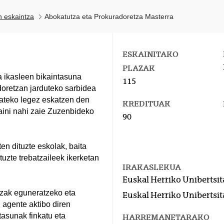
n eskaintza
Abokatutza eta Prokuradoretza Masterra
ESKAINITAKO
PLAZAK
 ikasleen bikaintasuna
115
doretzan jarduteko sarbidea
zateko legez eskatzen den
KREDITUAK
aini nahi zaie Zuzenbideko
90
n dituzte eskolak, baita
uzte trebatzaileek ikerketan
IRAKASLEKUA
Euskal Herriko Unibertsit
zak eguneratzeko eta
Euskal Herriko Unibertsit
agente aktibo diren
tasunak finkatu eta
HARREMANETARAKO