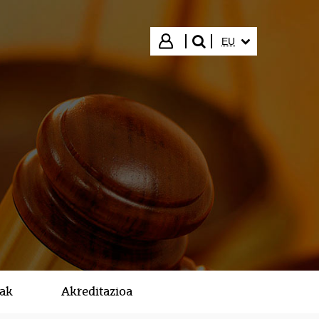
HIZKUNTZA HAUTA
Hasi saioa
EU
bilatu"
kak
Akreditazioa