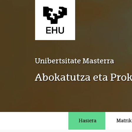
Eduki nagusira joan
Unibertsitate Masterra
Abokatutza eta Pro
Hasiera
Matrik