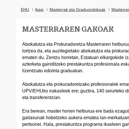
EHU
Ikasi
Masterrak eta Graduondokoak
Masterre
MASTERRAREN GAKOAK
Abokatutza eta Prokuradoretza Masterraren helburua
lortzea da, eta auzitegietako abokatutza eta prokura
ematen du. Zentzu horretan, Estatuan elkargokide i
azterketa gainditzeko prestakuntza profesionala esk
lizentziatu edo/eta graduatuei.
Abokatutza eta prokuradoretzako profesionalek emate
UPV/EHUko irakasleek ere; guztira, 140 seiurteko dit
eta transferentzian.
Era berean, master honen helburua ere bada ezagut
gaitasunak hobetzeko aukera ematea lan-merkatuan 
pertsonei. Hala, prestakuntza programa ikasleen gai