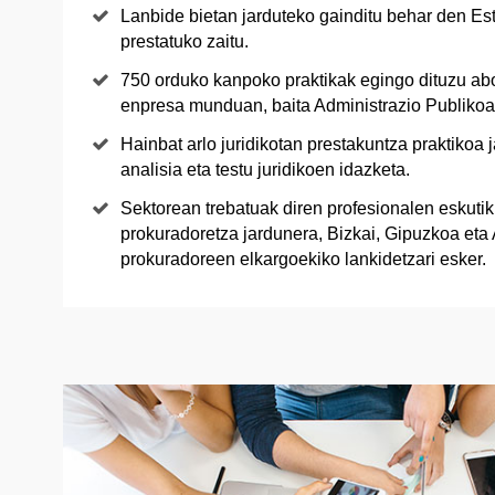
Lanbide bietan jarduteko gainditu behar den Es
prestatuko zaitu.
750 orduko kanpoko praktikak egingo dituzu ab
enpresa munduan, baita Administrazio Publikoa
Hainbat arlo juridikotan prestakuntza praktikoa
analisia eta testu juridikoen idazketa.
Sektorean trebatuak diren profesionalen eskutik 
prokuradoretza jardunera, Bizkai, Gipuzkoa eta
prokuradoreen elkargoekiko lankidetzari esker.