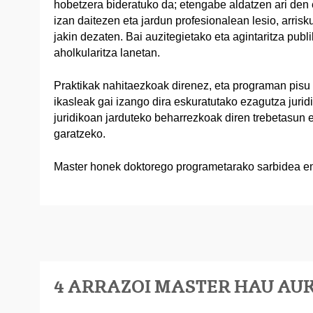
hobetzera bideratuko da; etengabe aldatzen ari den e
izan daitezen eta jardun profesionalean lesio, arris
jakin dezaten. Bai auzitegietako eta agintaritza pub
aholkularitza lanetan.
Praktikak nahitaezkoak direnez, eta programan pisu
ikasleak gai izango dira eskuratutako ezagutza jurid
juridikoan jarduteko beharrezkoak diren trebetasun 
garatzeko.
Master honek doktorego programetarako sarbidea e
4 ARRAZOI MASTER HAU AU