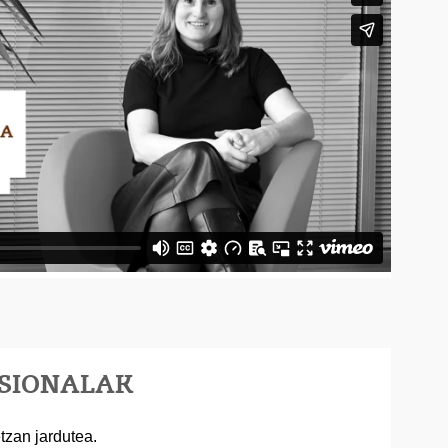
ESIONALAK
tzan jardutea.