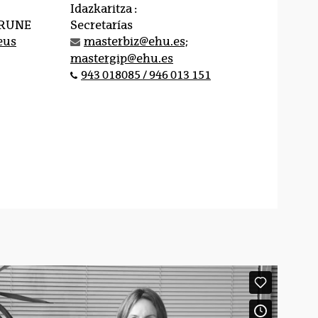
Idazkaritza :
IRUNE
Secretarías
eus
masterbiz@ehu.es;
mastergip@ehu.es
943 018085 / 946 013 151