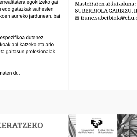
rrealitatera egokitzeko gai
Masterraren arduraduna :
ku edo gatazkak saihesten
SUBERBIOLA GARBIZU, 
likoen aurreko jardunean, bai
irune.suberbiola@ehu.
 espezifikoa dutenez,
ikoak aplikatzeko eta arlo
eta gaitasun profesionalak
maten du.
KERATZEKO