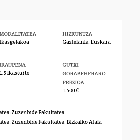
MODALITATEA
HIZKUNTZA
Ikasgelakoa
Gaztelania, Euskara
IRAUPENA
GUTXI
1,5 ikasturte
GORABEHERAKO
PREZIOA
1.500 €
atea: Zuzenbide Fakultatea
atea: Zuzenbide Fakultatea. Bizkaiko Atala