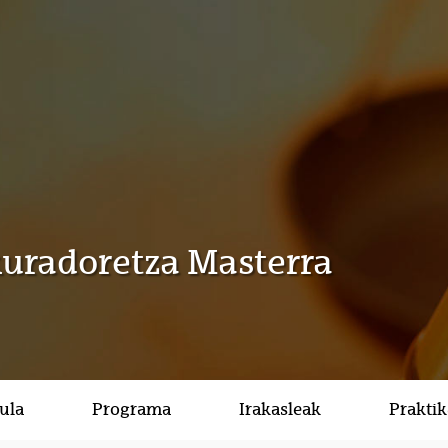
kuradoretza Masterra
ula
Programa
Irakasleak
Prakti