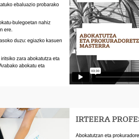
tatuko ebaluazio probarako
okatu-bulegoetan nahiz
n ere.
 jasoko duzu: egiazko kasuen
iritsiko zara abokatutza eta
 Arabako abokatu eta
IRTEERA PROF
Abokatutzan eta prokuradore