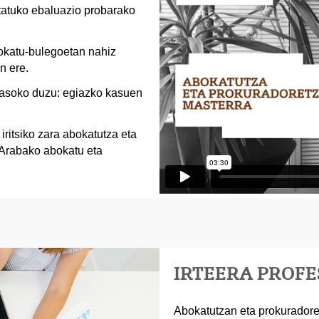
tatuko ebaluazio probarako
okatu-bulegoetan nahiz
n ere.
 jasoko duzu: egiazko kasuen
iritsiko zara abokatutza eta
 Arabako abokatu eta
IRTEERA PROF
Abokatutzan eta prokuradore