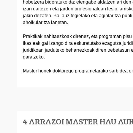
hobetzera bideratuko da; etengabe aldatzen ari den e
izan daitezen eta jardun profesionalean lesio, arris
jakin dezaten. Bai auzitegietako eta agintaritza pub
aholkularitza lanetan.
Praktikak nahitaezkoak direnez, eta programan pisu
ikasleak gai izango dira eskuratutako ezagutza jurid
juridikoan jarduteko beharrezkoak diren trebetasun 
garatzeko.
Master honek doktorego programetarako sarbidea e
4 ARRAZOI MASTER HAU AU