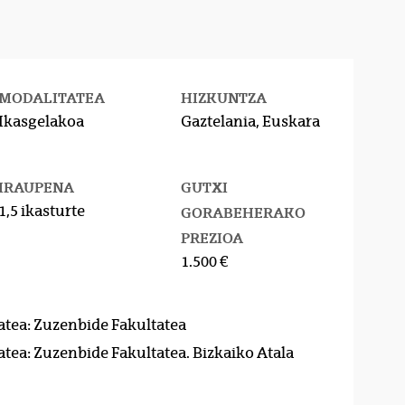
MODALITATEA
HIZKUNTZA
Ikasgelakoa
Gaztelania, Euskara
IRAUPENA
GUTXI
1,5 ikasturte
GORABEHERAKO
PREZIOA
1.500 €
atea: Zuzenbide Fakultatea
atea: Zuzenbide Fakultatea. Bizkaiko Atala