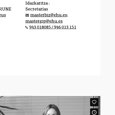
Idazkaritza :
IRUNE
Secretarías
eus
masterbiz@ehu.es;
mastergip@ehu.es
943 018085 / 946 013 151