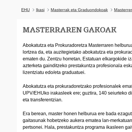
EHU
Ikasi
Masterrak eta Graduondokoak
Masterre
MASTERRAREN GAKOAK
Abokatutza eta Prokuradoretza Masterraren helburua
lortzea da, eta auzitegietako abokatutza eta prokura
ematen du. Zentzu horretan, Estatuan elkargokide i
azterketa gainditzeko prestakuntza profesionala esk
lizentziatu edo/eta graduatuei.
Abokatutza eta prokuradoretzako profesionalek emate
UPV/EHUko irakasleek ere; guztira, 140 seiurteko dit
eta transferentzian.
Era berean, master honen helburua ere bada ezagut
gaitasunak hobetzeko aukera ematea lan-merkatuan 
pertsonei. Hala, prestakuntza programa ikasleen gai