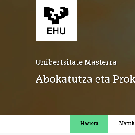
Eduki nagusira joan
Unibertsitate Masterra
Abokatutza eta Pro
Hasiera
Matrik