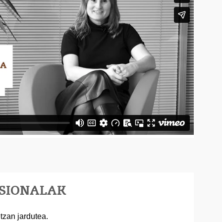
ESIONALAK
tzan jardutea.