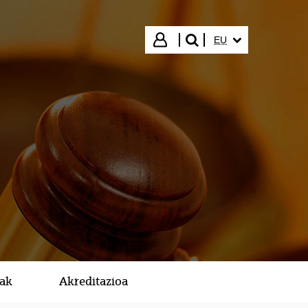
HIZKUNTZA HAUTA
Hasi saioa
EU
bilatu"
kak
Akreditazioa