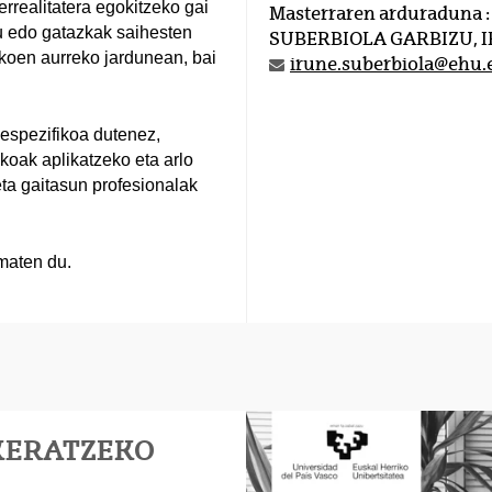
rrealitatera egokitzeko gai
Masterraren arduraduna :
ku edo gatazkak saihesten
SUBERBIOLA GARBIZU, 
likoen aurreko jardunean, bai
irune.suberbiola@ehu.
 espezifikoa dutenez,
ikoak aplikatzeko eta arlo
eta gaitasun profesionalak
maten du.
KERATZEKO