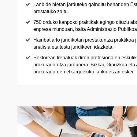
Lanbide bietan jarduteko gainditu behar den Es
prestatuko zaitu.
750 orduko kanpoko praktikak egingo dituzu ab
enpresa munduan, baita Administrazio Publikoa
Hainbat arlo juridikotan prestakuntza praktikoa
analisia eta testu juridikoen idazketa.
Sektorean trebatuak diren profesionalen eskutik 
prokuradoretza jardunera, Bizkai, Gipuzkoa eta
prokuradoreen elkargoekiko lankidetzari esker.