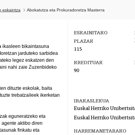
n eskaintza
Abokatutza eta Prokuradoretza Masterra
ESKAINITAKO
PLAZAK
 ikasleen bikaintasuna
115
doretzan jarduteko sarbidea
zateko legez eskatzen den
KREDITUAK
aini nahi zaie Zuzenbideko
90
n dituzte eskolak, baita
uzte trebatzaileek ikerketan
IRAKASLEKUA
Euskal Herriko Unibertsit
zak eguneratzeko eta
Euskal Herriko Unibertsit
agente aktibo diren
tasunak finkatu eta
HARREMANETARAKO