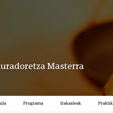
kuradoretza Masterra
ula
Programa
Irakasleak
Prakti