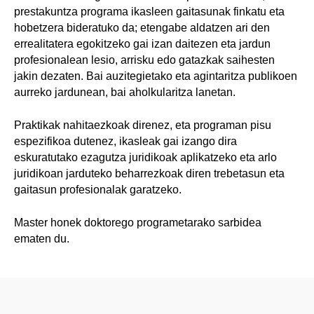
prestakuntza programa ikasleen gaitasunak finkatu eta
hobetzera bideratuko da; etengabe aldatzen ari den
errealitatera egokitzeko gai izan daitezen eta jardun
profesionalean lesio, arrisku edo gatazkak saihesten
jakin dezaten. Bai auzitegietako eta agintaritza publikoen
aurreko jardunean, bai aholkularitza lanetan.
Praktikak nahitaezkoak direnez, eta programan pisu
espezifikoa dutenez, ikasleak gai izango dira
eskuratutako ezagutza juridikoak aplikatzeko eta arlo
juridikoan jarduteko beharrezkoak diren trebetasun eta
gaitasun profesionalak garatzeko.
Master honek doktorego programetarako sarbidea
ematen du.