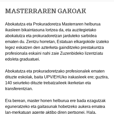
MASTERRAREN GAKOAK
Abokatutza eta Prokuradoretza Masterraren helburua
ikasleen bikaintasuna lortzea da, eta auzitegietako
abokatutza eta prokuradoretzan jarduteko sarbidea
ematen du. Zentzu horretan, Estatuan elkargokide izateko
legez eskatzen den azterketa gainditzeko prestakuntza
profesionala eskaini nahi zaie Zuzenbideko lizentziatu
edo/eta graduatuei.
Abokatutza eta prokuradoretzako profesionalek ematen
dituzte eskolak, baita UPV/EHUko irakasleek ere; guztira,
140 seiurteko dituzte trebatzaileek ikerketan eta
transferentzian.
Era berean, master honen helburua ere bada ezagutzak
eguneratzeko eta gaitasunak hobetzeko aukera ematea
lan-merkatuan agente aktibo diren pertsonei. Hala,