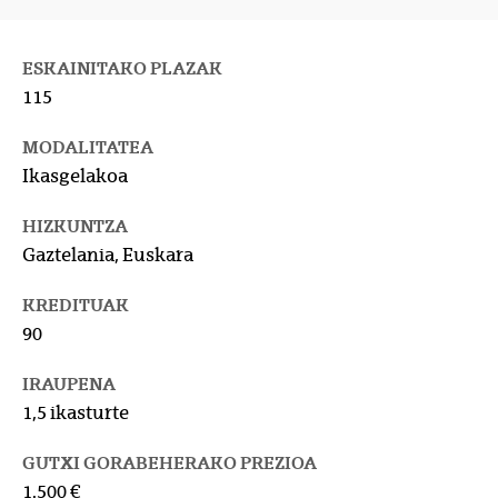
ESKAINITAKO PLAZAK
115
MODALITATEA
Ikasgelakoa
HIZKUNTZA
Gaztelania, Euskara
KREDITUAK
90
IRAUPENA
1,5 ikasturte
GUTXI GORABEHERAKO PREZIOA
1.500 €