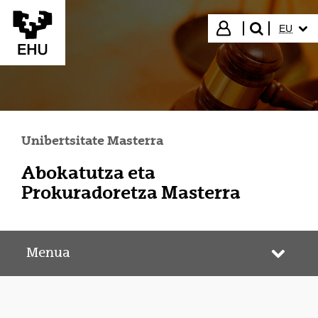
Eduki nagusira joan
HIZKUN
Hasi saioa
EU
bilatu"
Unibertsitate Masterra
Abokatutza eta
Prokuradoretza Masterra
Menua
Webgun