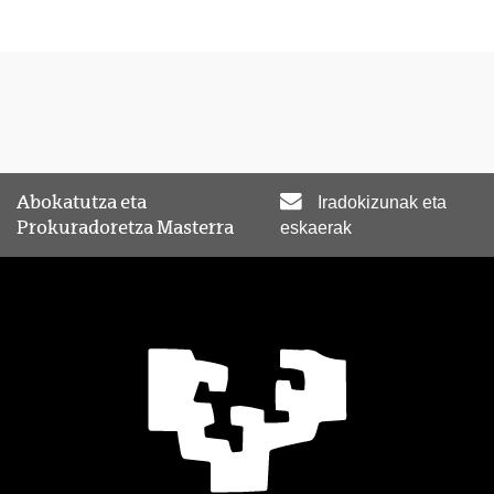
Abokatutza eta
Iradokizunak eta
Prokuradoretza Masterra
eskaerak