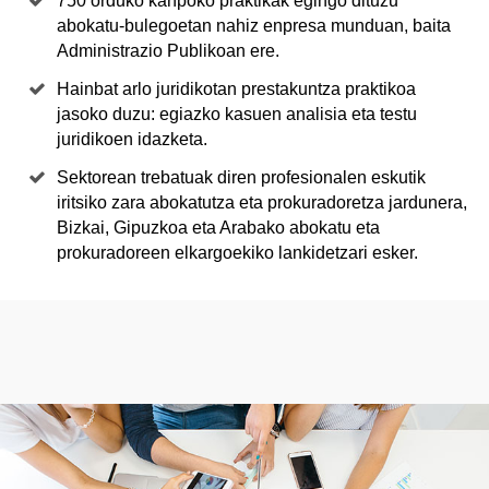
750 orduko kanpoko praktikak egingo dituzu
abokatu-bulegoetan nahiz enpresa munduan, baita
Administrazio Publikoan ere.
Hainbat arlo juridikotan prestakuntza praktikoa
jasoko duzu: egiazko kasuen analisia eta testu
juridikoen idazketa.
Sektorean trebatuak diren profesionalen eskutik
iritsiko zara abokatutza eta prokuradoretza jardunera,
Bizkai, Gipuzkoa eta Arabako abokatu eta
prokuradoreen elkargoekiko lankidetzari esker.