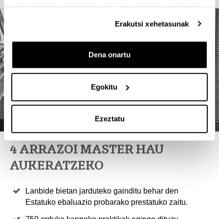
eskuratu duten bestelako informazio batekin uztartzeko.
Erakutsi xehetasunak
Dena onartu
Egokitu
Ezeztatu
4 ARRAZOI MASTER HAU
AUKERATZEKO
Lanbide bietan jarduteko gainditu behar den
Estatuko ebaluazio probarako prestatuko zaitu.