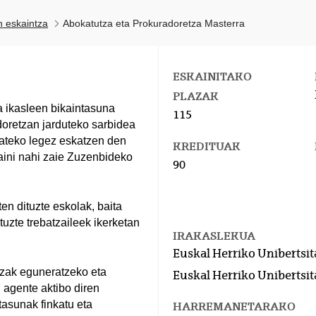
n eskaintza
Abokatutza eta Prokuradoretza Masterra
ESKAINITAKO
PLAZAK
 ikasleen bikaintasuna
115
doretzan jarduteko sarbidea
zateko legez eskatzen den
KREDITUAK
aini nahi zaie Zuzenbideko
90
n dituzte eskolak, baita
uzte trebatzaileek ikerketan
IRAKASLEKUA
Euskal Herriko Unibertsit
zak eguneratzeko eta
Euskal Herriko Unibertsit
agente aktibo diren
tasunak finkatu eta
HARREMANETARAKO