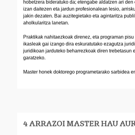
hobetzera bideratuko da; etengabe aldatzen ari den e
izan daitezen eta jardun profesionalean lesio, arris
jakin dezaten. Bai auzitegietako eta agintaritza pub
aholkularitza lanetan.
Praktikak nahitaezkoak direnez, eta programan pisu
ikasleak gai izango dira eskuratutako ezagutza jurid
juridikoan jarduteko beharrezkoak diren trebetasun 
garatzeko.
Master honek doktorego programetarako sarbidea e
4 ARRAZOI MASTER HAU AU