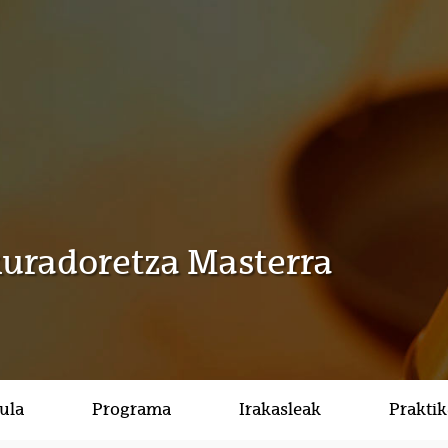
kuradoretza Masterra
ula
Programa
Irakasleak
Prakti