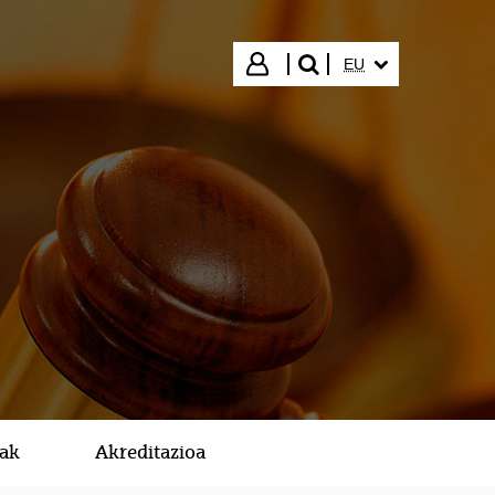
HIZKUNTZA HAUTA
Hasi saioa
EU
bilatu"
kak
Akreditazioa