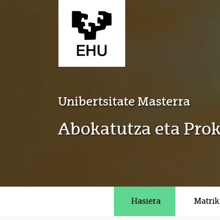
Eduki nagusira joan
Unibertsitate Masterra
Abokatutza eta Pro
Hasiera
Matrik