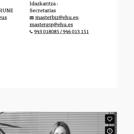
Idazkaritza :
IRUNE
Secretarías
eus
masterbiz@ehu.es;
mastergip@ehu.es
943 018085 / 946 013 151