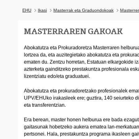
EHU
Ikasi
Masterrak eta Graduondokoak
Masterre
MASTERRAREN GAKOAK
Abokatutza eta Prokuradoretza Masterraren helburua
lortzea da, eta auzitegietako abokatutza eta prokura
ematen du. Zentzu horretan, Estatuan elkargokide i
azterketa gainditzeko prestakuntza profesionala esk
lizentziatu edo/eta graduatuei.
Abokatutza eta prokuradoretzako profesionalek emate
UPV/EHUko irakasleek ere; guztira, 140 seiurteko dit
eta transferentzian.
Era berean, master honen helburua ere bada ezagut
gaitasunak hobetzeko aukera ematea lan-merkatuan 
pertsonei. Hala, prestakuntza programa ikasleen gai