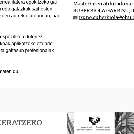
rrealitatera egokitzeko gai
Masterraren arduraduna :
ku edo gatazkak saihesten
SUBERBIOLA GARBIZU, 
likoen aurreko jardunean, bai
irune.suberbiola@ehu.
 espezifikoa dutenez,
ikoak aplikatzeko eta arlo
eta gaitasun profesionalak
maten du.
KERATZEKO