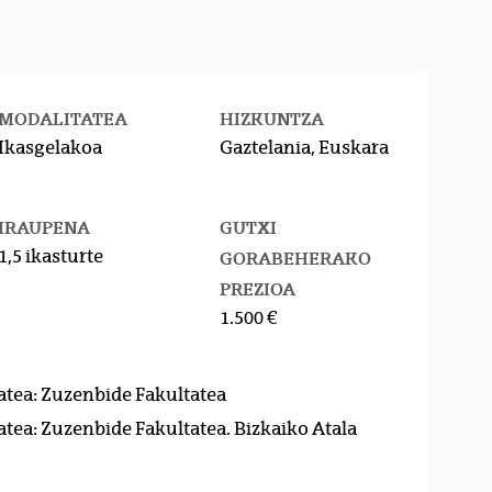
MODALITATEA
HIZKUNTZA
Ikasgelakoa
Gaztelania, Euskara
IRAUPENA
GUTXI
1,5 ikasturte
GORABEHERAKO
PREZIOA
1.500 €
atea: Zuzenbide Fakultatea
atea: Zuzenbide Fakultatea. Bizkaiko Atala