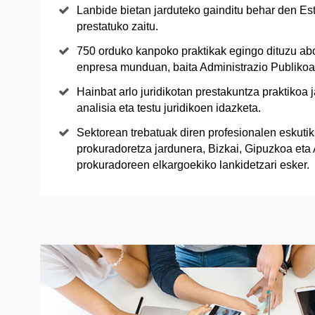
Lanbide bietan jarduteko gainditu behar den Es
prestatuko zaitu.
750 orduko kanpoko praktikak egingo dituzu ab
enpresa munduan, baita Administrazio Publikoa
Hainbat arlo juridikotan prestakuntza praktikoa
analisia eta testu juridikoen idazketa.
Sektorean trebatuak diren profesionalen eskutik 
prokuradoretza jardunera, Bizkai, Gipuzkoa eta
prokuradoreen elkargoekiko lankidetzari esker.