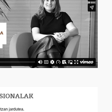
ESIONALAK
tzan jardutea.