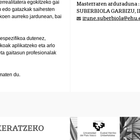
rrealitatera egokitzeko gai
Masterraren arduraduna :
ku edo gatazkak saihesten
SUBERBIOLA GARBIZU, 
likoen aurreko jardunean, bai
irune.suberbiola@ehu.
 espezifikoa dutenez,
ikoak aplikatzeko eta arlo
eta gaitasun profesionalak
maten du.
KERATZEKO