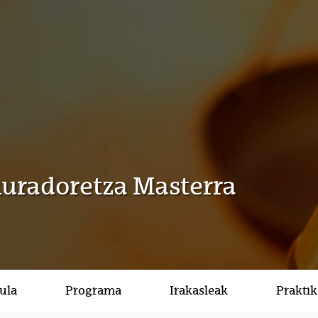
kuradoretza Masterra
ula
Programa
Irakasleak
Prakti