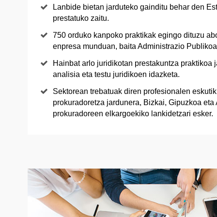
Lanbide bietan jarduteko gainditu behar den Es
prestatuko zaitu.
750 orduko kanpoko praktikak egingo dituzu ab
enpresa munduan, baita Administrazio Publikoa
Hainbat arlo juridikotan prestakuntza praktikoa
analisia eta testu juridikoen idazketa.
Sektorean trebatuak diren profesionalen eskutik 
prokuradoretza jardunera, Bizkai, Gipuzkoa eta
prokuradoreen elkargoekiko lankidetzari esker.