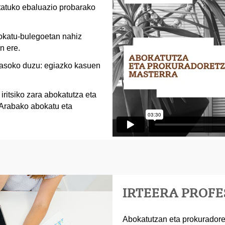
tatuko ebaluazio probarako
okatu-bulegoetan nahiz
n ere.
 jasoko duzu: egiazko kasuen
iritsiko zara abokatutza eta
 Arabako abokatu eta
IRTEERA PROF
Abokatutzan eta prokuradore