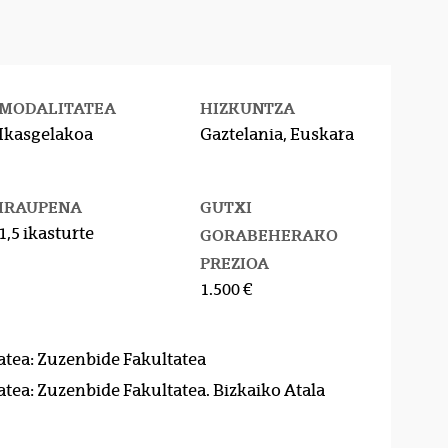
MODALITATEA
HIZKUNTZA
Ikasgelakoa
Gaztelania, Euskara
IRAUPENA
GUTXI
1,5 ikasturte
GORABEHERAKO
PREZIOA
1.500 €
atea: Zuzenbide Fakultatea
atea: Zuzenbide Fakultatea. Bizkaiko Atala