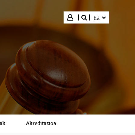
HIZKUNTZA HAUTA
Hasi saioa
EU
bilatu"
kak
Akreditazioa