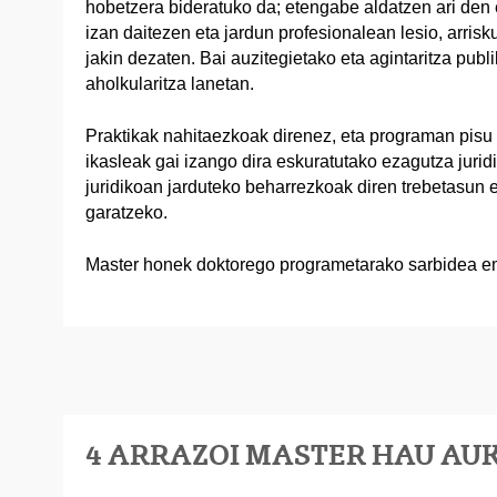
hobetzera bideratuko da; etengabe aldatzen ari den e
izan daitezen eta jardun profesionalean lesio, arris
jakin dezaten. Bai auzitegietako eta agintaritza pub
aholkularitza lanetan.
Praktikak nahitaezkoak direnez, eta programan pisu
ikasleak gai izango dira eskuratutako ezagutza jurid
juridikoan jarduteko beharrezkoak diren trebetasun 
garatzeko.
Master honek doktorego programetarako sarbidea e
4 ARRAZOI MASTER HAU AU