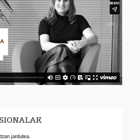
ESIONALAK
tzan jardutea.