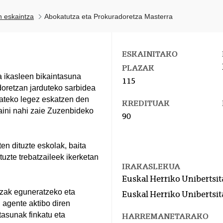
n eskaintza
Abokatutza eta Prokuradoretza Masterra
ESKAINITAKO
PLAZAK
 ikasleen bikaintasuna
115
doretzan jarduteko sarbidea
zateko legez eskatzen den
KREDITUAK
aini nahi zaie Zuzenbideko
90
n dituzte eskolak, baita
uzte trebatzaileek ikerketan
IRAKASLEKUA
Euskal Herriko Unibertsit
zak eguneratzeko eta
Euskal Herriko Unibertsit
agente aktibo diren
tasunak finkatu eta
HARREMANETARAKO