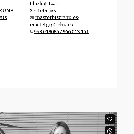
Idazkaritza :
IRUNE
Secretarías
eus
masterbiz@ehu.es;
mastergip@ehu.es
943 018085 / 946 013 151