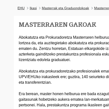
EHU
Ikasi
Masterrak eta Graduondokoak
Masterre
MASTERRAREN GAKOAK
Abokatutza eta Prokuradoretza Masterraren helburua
lortzea da, eta auzitegietako abokatutza eta prokura
ematen du. Zentzu horretan, Estatuan elkargokide i
azterketa gainditzeko prestakuntza profesionala esk
lizentziatu edo/eta graduatuei.
Abokatutza eta prokuradoretzako profesionalek emate
UPV/EHUko irakasleek ere; guztira, 140 seiurteko dit
eta transferentzian.
Era berean, master honen helburua ere bada ezagut
gaitasunak hobetzeko aukera ematea lan-merkatuan 
pertsonei. Hala, prestakuntza programa ikasleen gai