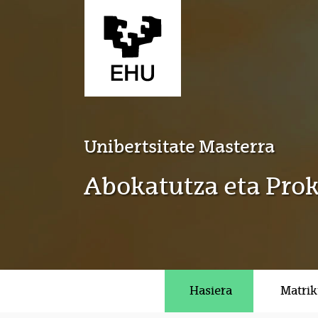
Eduki nagusira joan
Unibertsitate Masterra
Abokatutza eta Pro
Hasiera
Matrik