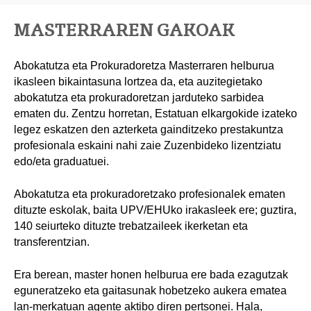
MASTERRAREN GAKOAK
Abokatutza eta Prokuradoretza Masterraren helburua
ikasleen bikaintasuna lortzea da, eta auzitegietako
abokatutza eta prokuradoretzan jarduteko sarbidea
ematen du. Zentzu horretan, Estatuan elkargokide izateko
legez eskatzen den azterketa gainditzeko prestakuntza
profesionala eskaini nahi zaie Zuzenbideko lizentziatu
edo/eta graduatuei.
Abokatutza eta prokuradoretzako profesionalek ematen
dituzte eskolak, baita UPV/EHUko irakasleek ere; guztira,
140 seiurteko dituzte trebatzaileek ikerketan eta
transferentzian.
Era berean, master honen helburua ere bada ezagutzak
eguneratzeko eta gaitasunak hobetzeko aukera ematea
lan-merkatuan agente aktibo diren pertsonei. Hala,