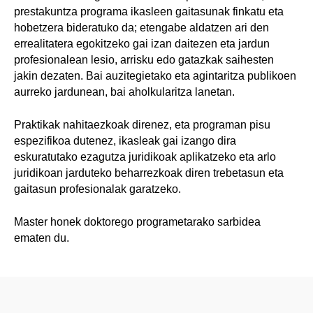
prestakuntza programa ikasleen gaitasunak finkatu eta
hobetzera bideratuko da; etengabe aldatzen ari den
errealitatera egokitzeko gai izan daitezen eta jardun
profesionalean lesio, arrisku edo gatazkak saihesten
jakin dezaten. Bai auzitegietako eta agintaritza publikoen
aurreko jardunean, bai aholkularitza lanetan.
Praktikak nahitaezkoak direnez, eta programan pisu
espezifikoa dutenez, ikasleak gai izango dira
eskuratutako ezagutza juridikoak aplikatzeko eta arlo
juridikoan jarduteko beharrezkoak diren trebetasun eta
gaitasun profesionalak garatzeko.
Master honek doktorego programetarako sarbidea
ematen du.