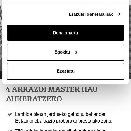
eskuratu duten bestelako informazio batekin uztartzeko.
Erakutsi xehetasunak
Dena onartu
Egokitu
Ezeztatu
4 ARRAZOI MASTER HAU
AUKERATZEKO
Lanbide bietan jarduteko gainditu behar den
Estatuko ebaluazio probarako prestatuko zaitu.