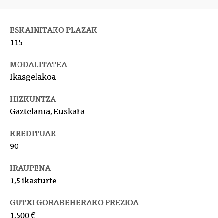
ESKAINITAKO PLAZAK
115
MODALITATEA
Ikasgelakoa
HIZKUNTZA
Gaztelania, Euskara
KREDITUAK
90
IRAUPENA
1,5 ikasturte
GUTXI GORABEHERAKO PREZIOA
1.500 €