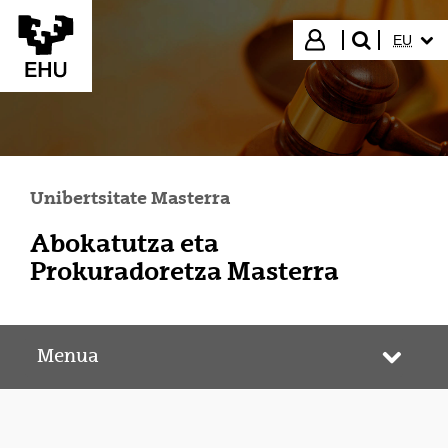
Eduki nagusira joan
HIZKUN
Hasi saioa
EU
bilatu"
Unibertsitate Masterra
Abokatutza eta
Prokuradoretza Masterra
Menua
Webgun