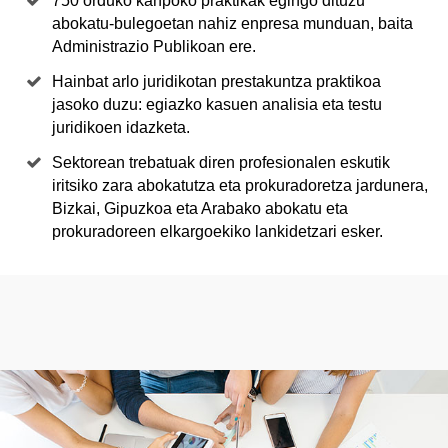
750 orduko kanpoko praktikak egingo dituzu
abokatu-bulegoetan nahiz enpresa munduan, baita
Administrazio Publikoan ere.
Hainbat arlo juridikotan prestakuntza praktikoa
jasoko duzu: egiazko kasuen analisia eta testu
juridikoen idazketa.
Sektorean trebatuak diren profesionalen eskutik
iritsiko zara abokatutza eta prokuradoretza jardunera,
Bizkai, Gipuzkoa eta Arabako abokatu eta
prokuradoreen elkargoekiko lankidetzari esker.