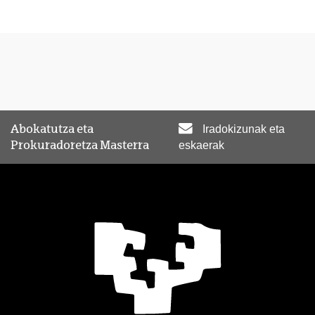
Abokatutza eta
Iradokizunak eta
Prokuradoretza Masterra
eskaerak