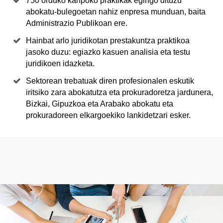
750 orduko kanpoko praktikak egingo dituzu
abokatu-bulegoetan nahiz enpresa munduan, baita
Administrazio Publikoan ere.
Hainbat arlo juridikotan prestakuntza praktikoa
jasoko duzu: egiazko kasuen analisia eta testu
juridikoen idazketa.
Sektorean trebatuak diren profesionalen eskutik
iritsiko zara abokatutza eta prokuradoretza jardunera,
Bizkai, Gipuzkoa eta Arabako abokatu eta
prokuradoreen elkargoekiko lankidetzari esker.