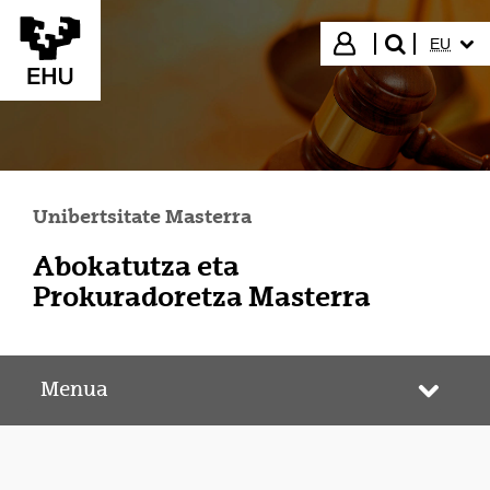
Eduki nagusira joan
HIZKUN
Hasi saioa
EU
bilatu"
Unibertsitate Masterra
Abokatutza eta
Prokuradoretza Masterra
Menua
Webgun