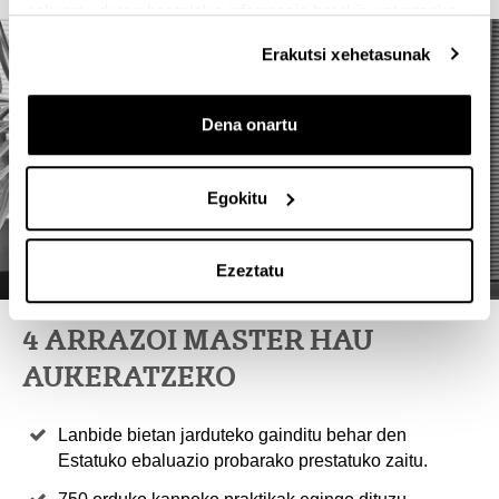
eskuratu duten bestelako informazio batekin uztartzeko.
Erakutsi xehetasunak
Dena onartu
Egokitu
Ezeztatu
4 ARRAZOI MASTER HAU
AUKERATZEKO
Lanbide bietan jarduteko gainditu behar den
Estatuko ebaluazio probarako prestatuko zaitu.