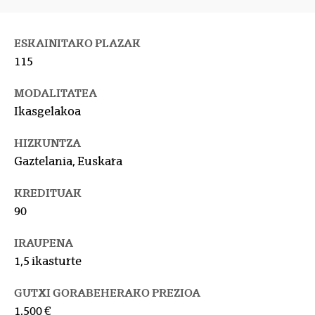
ESKAINITAKO PLAZAK
115
MODALITATEA
Ikasgelakoa
HIZKUNTZA
Gaztelania, Euskara
KREDITUAK
90
IRAUPENA
1,5 ikasturte
GUTXI GORABEHERAKO PREZIOA
1.500 €