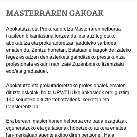
MASTERRAREN GAKOAK
Abokatutza eta Prokuradoretza Masterraren helburua
ikasleen bikaintasuna lortzea da, eta auzitegietako
abokatutza eta prokuradoretzan jarduteko sarbidea
ematen du. Zentzu horretan, Estatuan elkargokide izateko
legez eskatzen den azterketa gainditzeko prestakuntza
profesionala eskaini nahi zaie Zuzenbideko lizentziatu
edo/eta graduatuei.
Abokatutza eta prokuradoretzako profesionalek ematen
dituzte eskolak, baita UPV/EHUko irakasleek ere; guztira,
140 seiurteko dituzte trebatzaileek ikerketan eta
transferentzian.
Era berean, master honen helburua ere bada ezagutzak
eguneratzeko eta gaitasunak hobetzeko aukera ematea
lan-merkatuan agente aktibo diren pertsonei. Hala,