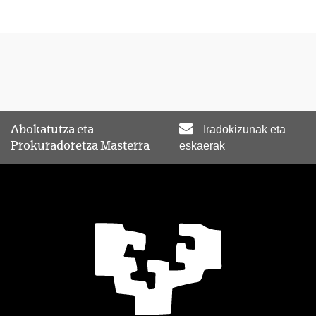
Abokatutza eta
Iradokizunak eta
Prokuradoretza Masterra
eskaerak