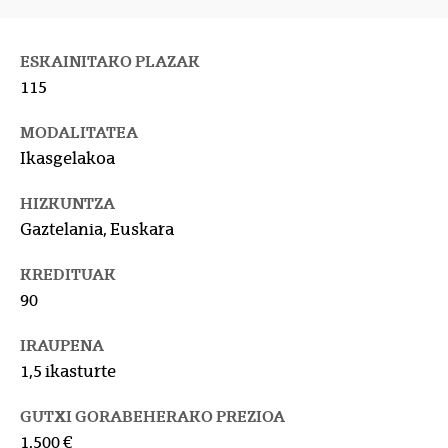
ESKAINITAKO PLAZAK
115
MODALITATEA
Ikasgelakoa
HIZKUNTZA
Gaztelania, Euskara
KREDITUAK
90
IRAUPENA
1,5 ikasturte
GUTXI GORABEHERAKO PREZIOA
1.500 €