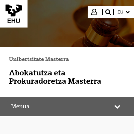
Eduki nagusira joan
HIZKUN
Hasi saioa
EU
bilatu"
Unibertsitate Masterra
Abokatutza eta
Prokuradoretza Masterra
Menua
Webgun