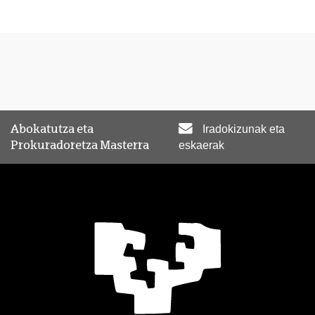
Abokatutza eta
Iradokizunak eta
Prokuradoretza Masterra
eskaerak