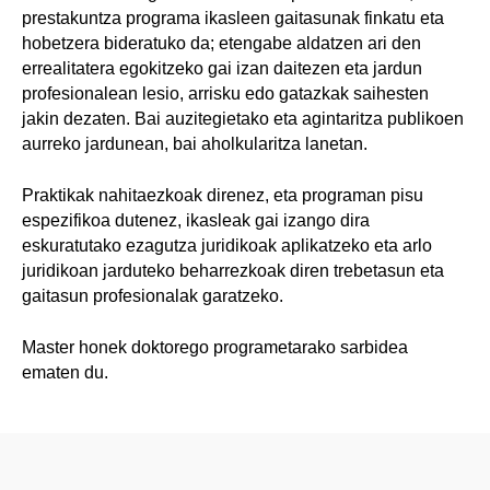
prestakuntza programa ikasleen gaitasunak finkatu eta
hobetzera bideratuko da; etengabe aldatzen ari den
errealitatera egokitzeko gai izan daitezen eta jardun
profesionalean lesio, arrisku edo gatazkak saihesten
jakin dezaten. Bai auzitegietako eta agintaritza publikoen
aurreko jardunean, bai aholkularitza lanetan.
Praktikak nahitaezkoak direnez, eta programan pisu
espezifikoa dutenez, ikasleak gai izango dira
eskuratutako ezagutza juridikoak aplikatzeko eta arlo
juridikoan jarduteko beharrezkoak diren trebetasun eta
gaitasun profesionalak garatzeko.
Master honek doktorego programetarako sarbidea
ematen du.