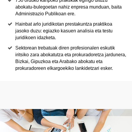
750 orduko kanpoko praktikak egingo dituzu
abokatu-bulegoetan nahiz enpresa munduan, baita
Administrazio Publikoan ere.
Hainbat arlo juridikotan prestakuntza praktikoa
jasoko duzu: egiazko kasuen analisia eta testu
juridikoen idazketa.
Sektorean trebatuak diren profesionalen eskutik
iritsiko zara abokatutza eta prokuradoretza jardunera,
Bizkai, Gipuzkoa eta Arabako abokatu eta
prokuradoreen elkargoekiko lankidetzari esker.