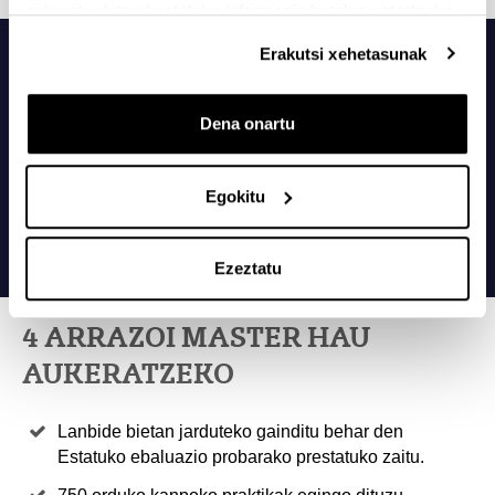
eskuratu duten bestelako informazio batekin uztartzeko.
Erakutsi xehetasunak
Dena onartu
Egokitu
Ezeztatu
4 ARRAZOI MASTER HAU
AUKERATZEKO
Lanbide bietan jarduteko gainditu behar den
Estatuko ebaluazio probarako prestatuko zaitu.