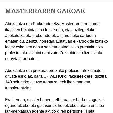
MASTERRAREN GAKOAK
Abokatutza eta Prokuradoretza Masterraren helburua
ikasleen bikaintasuna lortzea da, eta auzitegietako
abokatutza eta prokuradoretzan jarduteko sarbidea
ematen du. Zentzu horretan, Estatuan elkargokide izateko
legez eskatzen den azterketa gainditzeko prestakuntza
profesionala eskaini nahi zaie Zuzenbideko lizentziatu
edo/eta graduatuei.
Abokatutza eta prokuradoretzako profesionalek ematen
dituzte eskolak, baita UPV/EHUko irakasleek ere; guztira,
140 seiurteko dituzte trebatzaileek ikerketan eta
transferentzian.
Era berean, master honen helburua ere bada ezagutzak
eguneratzeko eta gaitasunak hobetzeko aukera ematea
lan-merkatuan agente aktibo diren pertsonei. Hala,