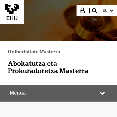
Eduki nagusira joan
HIZKUN
Hasi saioa
EU
bilatu"
Unibertsitate Masterra
Abokatutza eta
Prokuradoretza Masterra
Menua
Webgun