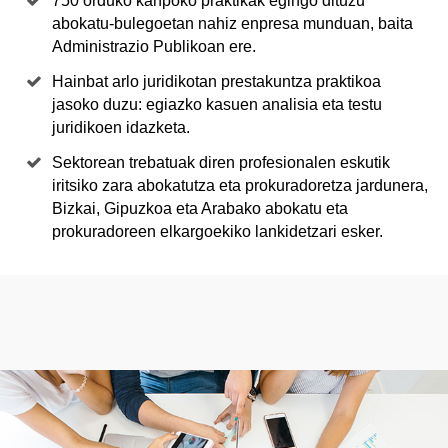
750 orduko kanpoko praktikak egingo dituzu
abokatu-bulegoetan nahiz enpresa munduan, baita
Administrazio Publikoan ere.
Hainbat arlo juridikotan prestakuntza praktikoa
jasoko duzu: egiazko kasuen analisia eta testu
juridikoen idazketa.
Sektorean trebatuak diren profesionalen eskutik
iritsiko zara abokatutza eta prokuradoretza jardunera,
Bizkai, Gipuzkoa eta Arabako abokatu eta
prokuradoreen elkargoekiko lankidetzari esker.