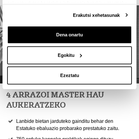
eskuratu duten bestelako informazio batekin uztartzeko.
Erakutsi xehetasunak
Dena onartu
Egokitu
Ezeztatu
4 ARRAZOI MASTER HAU
AUKERATZEKO
Lanbide bietan jarduteko gainditu behar den
Estatuko ebaluazio probarako prestatuko zaitu.