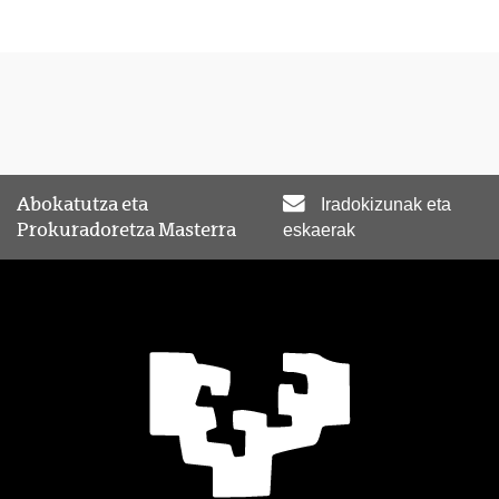
Abokatutza eta
Iradokizunak eta
Prokuradoretza Masterra
eskaerak