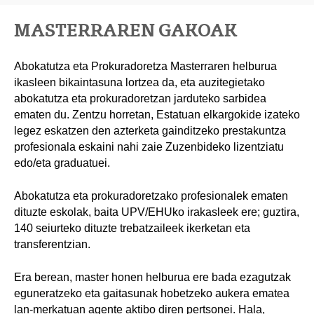
MASTERRAREN GAKOAK
Abokatutza eta Prokuradoretza Masterraren helburua
ikasleen bikaintasuna lortzea da, eta auzitegietako
abokatutza eta prokuradoretzan jarduteko sarbidea
ematen du. Zentzu horretan, Estatuan elkargokide izateko
legez eskatzen den azterketa gainditzeko prestakuntza
profesionala eskaini nahi zaie Zuzenbideko lizentziatu
edo/eta graduatuei.
Abokatutza eta prokuradoretzako profesionalek ematen
dituzte eskolak, baita UPV/EHUko irakasleek ere; guztira,
140 seiurteko dituzte trebatzaileek ikerketan eta
transferentzian.
Era berean, master honen helburua ere bada ezagutzak
eguneratzeko eta gaitasunak hobetzeko aukera ematea
lan-merkatuan agente aktibo diren pertsonei. Hala,