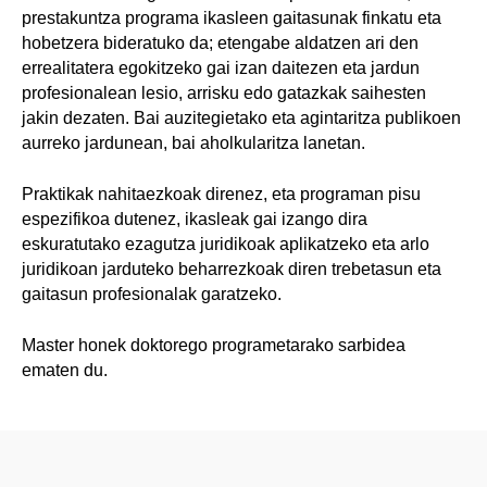
prestakuntza programa ikasleen gaitasunak finkatu eta
hobetzera bideratuko da; etengabe aldatzen ari den
errealitatera egokitzeko gai izan daitezen eta jardun
profesionalean lesio, arrisku edo gatazkak saihesten
jakin dezaten. Bai auzitegietako eta agintaritza publikoen
aurreko jardunean, bai aholkularitza lanetan.
Praktikak nahitaezkoak direnez, eta programan pisu
espezifikoa dutenez, ikasleak gai izango dira
eskuratutako ezagutza juridikoak aplikatzeko eta arlo
juridikoan jarduteko beharrezkoak diren trebetasun eta
gaitasun profesionalak garatzeko.
Master honek doktorego programetarako sarbidea
ematen du.