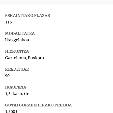
ESKAINITAKO PLAZAK
115
MODALITATEA
Ikasgelakoa
HIZKUNTZA
Gaztelania, Euskara
KREDITUAK
90
IRAUPENA
1,5 ikasturte
GUTXI GORABEHERAKO PREZIOA
1.500 €