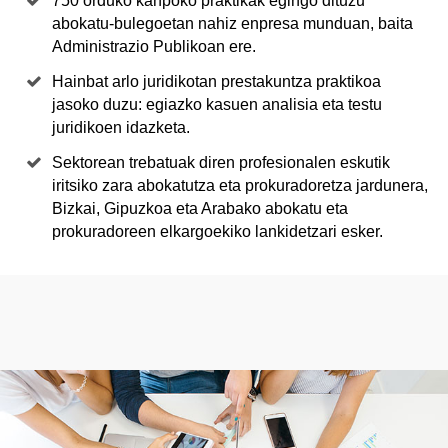
750 orduko kanpoko praktikak egingo dituzu
abokatu-bulegoetan nahiz enpresa munduan, baita
Administrazio Publikoan ere.
Hainbat arlo juridikotan prestakuntza praktikoa
jasoko duzu: egiazko kasuen analisia eta testu
juridikoen idazketa.
Sektorean trebatuak diren profesionalen eskutik
iritsiko zara abokatutza eta prokuradoretza jardunera,
Bizkai, Gipuzkoa eta Arabako abokatu eta
prokuradoreen elkargoekiko lankidetzari esker.