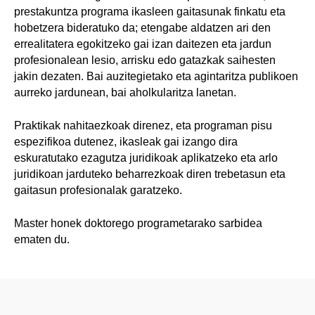
prestakuntza programa ikasleen gaitasunak finkatu eta
hobetzera bideratuko da; etengabe aldatzen ari den
errealitatera egokitzeko gai izan daitezen eta jardun
profesionalean lesio, arrisku edo gatazkak saihesten
jakin dezaten. Bai auzitegietako eta agintaritza publikoen
aurreko jardunean, bai aholkularitza lanetan.
Praktikak nahitaezkoak direnez, eta programan pisu
espezifikoa dutenez, ikasleak gai izango dira
eskuratutako ezagutza juridikoak aplikatzeko eta arlo
juridikoan jarduteko beharrezkoak diren trebetasun eta
gaitasun profesionalak garatzeko.
Master honek doktorego programetarako sarbidea
ematen du.