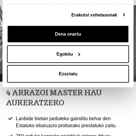
eskuratu duten bestelako informazio batekin uztartzeko.
Erakutsi xehetasunak
Dena onartu
Egokitu
Ezeztatu
4 ARRAZOI MASTER HAU
AUKERATZEKO
Lanbide bietan jarduteko gainditu behar den
Estatuko ebaluazio probarako prestatuko zaitu.