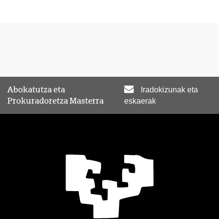
Abokatutza eta
Iradokizunak eta
Prokuradoretza Masterra
eskaerak