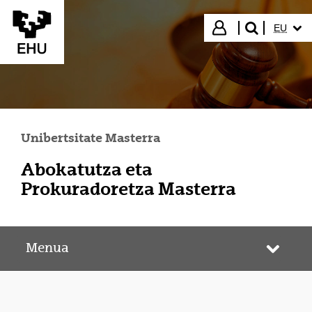
Eduki nagusira joan
HIZKUN
Hasi saioa
EU
bilatu"
Unibertsitate Masterra
Abokatutza eta
Prokuradoretza Masterra
Menua
Webgun