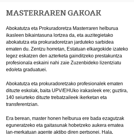
MASTERRAREN GAKOAK
Abokatutza eta Prokuradoretza Masterraren helburua
ikasleen bikaintasuna lortzea da, eta auzitegietako
abokatutza eta prokuradoretzan jarduteko sarbidea
ematen du. Zentzu horretan, Estatuan elkargokide izateko
legez eskatzen den azterketa gainditzeko prestakuntza
profesionala eskaini nahi zaie Zuzenbideko lizentziatu
edo/eta graduatuei.
Abokatutza eta prokuradoretzako profesionalek ematen
dituzte eskolak, baita UPV/EHUko irakasleek ere; guztira,
140 seiurteko dituzte trebatzaileek ikerketan eta
transferentzian.
Era berean, master honen helburua ere bada ezagutzak
eguneratzeko eta gaitasunak hobetzeko aukera ematea
lan-merkatuan agente aktibo diren pertsonei. Hala,