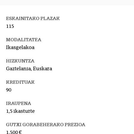
ESKAINITAKO PLAZAK
115
MODALITATEA
Ikasgelakoa
HIZKUNTZA
Gaztelania, Euskara
KREDITUAK
90
IRAUPENA
1,5 ikasturte
GUTXI GORABEHERAKO PREZIOA
1.500 €