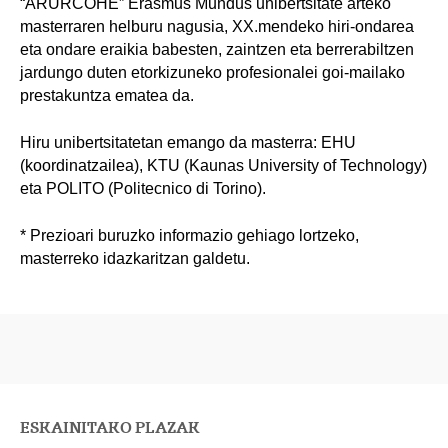
“ARURCOHE” Erasmus Mundus unibertsitate arteko
masterraren helburu nagusia, XX.mendeko hiri-ondarea
eta ondare eraikia babesten, zaintzen eta berrerabiltzen
jardungo duten etorkizuneko profesionalei goi-mailako
prestakuntza ematea da.
Hiru unibertsitatetan emango da masterra: EHU
(koordinatzailea), KTU (Kaunas University of Technology)
eta POLITO (Politecnico di Torino).
* Prezioari buruzko informazio gehiago lortzeko,
masterreko idazkaritzan galdetu.
ESKAINITAKO PLAZAK