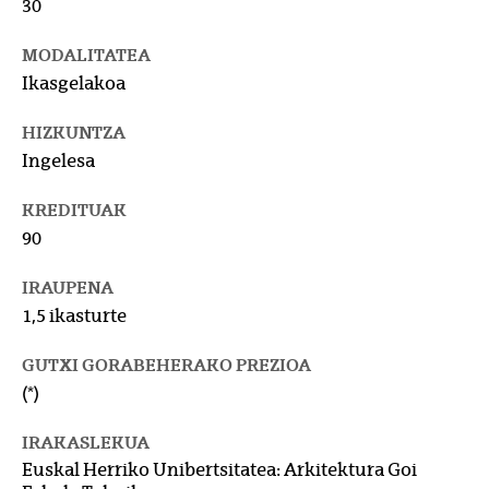
30
MODALITATEA
Ikasgelakoa
HIZKUNTZA
Ingelesa
KREDITUAK
90
IRAUPENA
1,5 ikasturte
GUTXI GORABEHERAKO PREZIOA
(*)
IRAKASLEKUA
Euskal Herriko Unibertsitatea: Arkitektura Goi