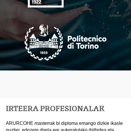
IRTEERA PROFESIONALAK
ARURCOHE masterrak bi diploma emango dizkie ikasle
guztiei, edozein direla ere aukeratutako ibilbidea eta