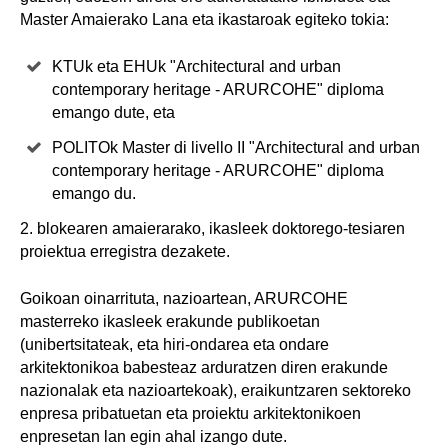
Master Amaierako Lana eta ikastaroak egiteko tokia:
KTUk eta EHUk "Architectural and urban
contemporary heritage - ARURCOHE" diploma
emango dute, eta
POLITOk Master di livello II "Architectural and urban
contemporary heritage - ARURCOHE" diploma
emango du.
2. blokearen amaierarako, ikasleek doktorego-tesiaren
proiektua erregistra dezakete.
Goikoan oinarrituta, nazioartean, ARURCOHE
masterreko ikasleek erakunde publikoetan
(unibertsitateak, eta hiri-ondarea eta ondare
arkitektonikoa babesteaz arduratzen diren erakunde
nazionalak eta nazioartekoak), eraikuntzaren sektoreko
enpresa pribatuetan eta proiektu arkitektonikoen
enpresetan lan egin ahal izango dute.