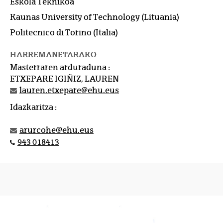
Eskola Teknikoa
Kaunas University of Technology (Lituania)
Politecnico di Torino (Italia)
HARREMANETARAKO
Masterraren arduraduna :
ETXEPARE IGIÑIZ, LAUREN
lauren.etxepare@ehu.eus
Idazkaritza :
arurcohe@ehu.eus
943 018413