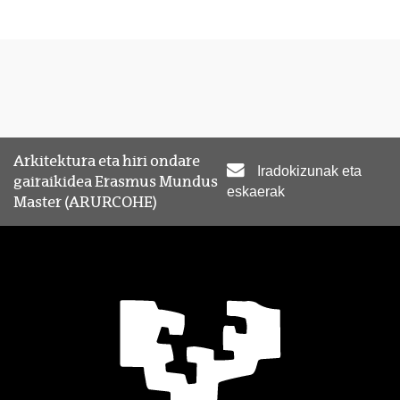
Arkitektura eta hiri ondare
Iradokizunak eta
gairaikidea Erasmus Mundus
eskaerak
Master (ARURCOHE)