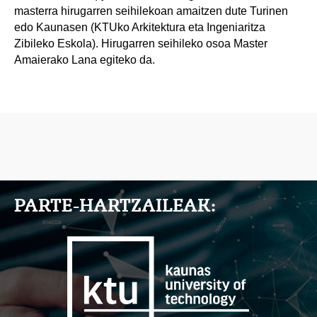
masterra hirugarren seihilekoan amaitzen dute Turinen
edo Kaunasen (KTUko Arkitektura eta Ingeniaritza
Zibileko Eskola). Hirugarren seihileko osoa Master
Amaierako Lana egiteko da.
PARTE-HARTZAILEAK: