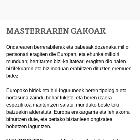
MASTERRAREN GAKOAK
Ondarearen berrerabilerak eta babesak dozenaka milioi
pertsonari eragiten die Europan, eta ehunka milioiri
munduan; herritarren bizi-kalitateari eragiten dio haien
bizilekuaren eta bizimoduan erabiltzen dituzten eremuen
bidez.
Europako hiriek eta hiri-inguruneek beren tipologia eta
nortasuna zaindu behar lukete, eta beren izaera
espezifikoa mantentzen saiatu, munduko beste toki
batzuekin alderatuta. Europa erakargarria eta lehiakorra
bihurtzen dute, eta bertako biztanleen ongizatea
hobetzen laguntzen.