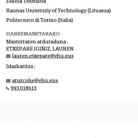
Eskola Teknikoa
Kaunas University of Technology (Lituania)
Politecnico di Torino (Italia)
HARREMANETARAKO
Masterraren arduraduna :
ETXEPARE IGIÑIZ, LAUREN
lauren.etxepare@ehu.eus
Idazkaritza :
arurcohe@ehu.eus
943 018413