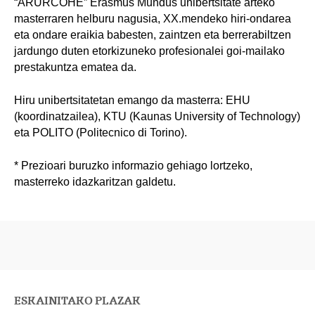
“ARURCOHE” Erasmus Mundus unibertsitate arteko
masterraren helburu nagusia, XX.mendeko hiri-ondarea
eta ondare eraikia babesten, zaintzen eta berrerabiltzen
jardungo duten etorkizuneko profesionalei goi-mailako
prestakuntza ematea da.
Hiru unibertsitatetan emango da masterra: EHU
(koordinatzailea), KTU (Kaunas University of Technology)
eta POLITO (Politecnico di Torino).
* Prezioari buruzko informazio gehiago lortzeko,
masterreko idazkaritzan galdetu.
ESKAINITAKO PLAZAK