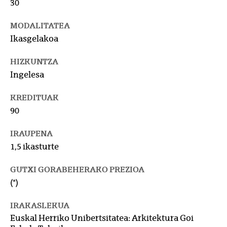
30
MODALITATEA
Ikasgelakoa
HIZKUNTZA
Ingelesa
KREDITUAK
90
IRAUPENA
1,5 ikasturte
GUTXI GORABEHERAKO PREZIOA
(*)
IRAKASLEKUA
Euskal Herriko Unibertsitatea: Arkitektura Goi