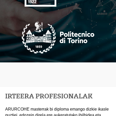
IRTEERA PROFESIONALAK
ARURCOHE masterrak bi diploma emango dizkie ikasle
guztiei, edozein direla ere aukeratutako ibilbidea eta