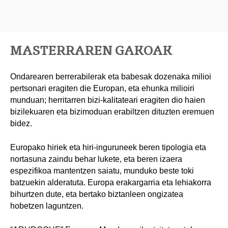
MASTERRAREN GAKOAK
Ondarearen berrerabilerak eta babesak dozenaka milioi
pertsonari eragiten die Europan, eta ehunka milioiri
munduan; herritarren bizi-kalitateari eragiten dio haien
bizilekuaren eta bizimoduan erabiltzen dituzten eremuen
bidez.
Europako hiriek eta hiri-inguruneek beren tipologia eta
nortasuna zaindu behar lukete, eta beren izaera
espezifikoa mantentzen saiatu, munduko beste toki
batzuekin alderatuta. Europa erakargarria eta lehiakorra
bihurtzen dute, eta bertako biztanleen ongizatea
hobetzen laguntzen.