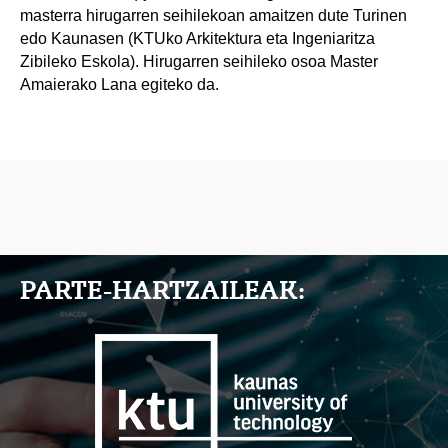
masterra hirugarren seihilekoan amaitzen dute Turinen
edo Kaunasen (KTUko Arkitektura eta Ingeniaritza
Zibileko Eskola). Hirugarren seihileko osoa Master
Amaierako Lana egiteko da.
PARTE-HARTZAILEAK: