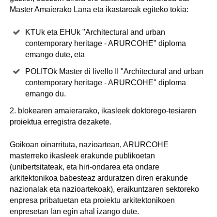
Master Amaierako Lana eta ikastaroak egiteko tokia:
KTUk eta EHUk "Architectural and urban
contemporary heritage - ARURCOHE" diploma
emango dute, eta
POLITOk Master di livello II "Architectural and urban
contemporary heritage - ARURCOHE" diploma
emango du.
2. blokearen amaierarako, ikasleek doktorego-tesiaren
proiektua erregistra dezakete.
Goikoan oinarrituta, nazioartean, ARURCOHE
masterreko ikasleek erakunde publikoetan
(unibertsitateak, eta hiri-ondarea eta ondare
arkitektonikoa babesteaz arduratzen diren erakunde
nazionalak eta nazioartekoak), eraikuntzaren sektoreko
enpresa pribatuetan eta proiektu arkitektonikoen
enpresetan lan egin ahal izango dute.