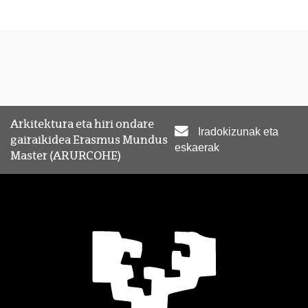
Arkitektura eta hiri ondare
Iradokizunak eta
gairaikidea Erasmus Mundus
eskaerak
Master (ARURCOHE)