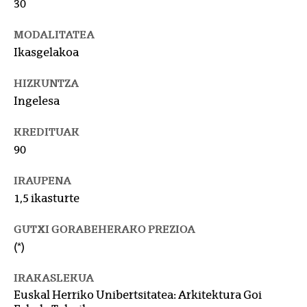
30
MODALITATEA
Ikasgelakoa
HIZKUNTZA
Ingelesa
KREDITUAK
90
IRAUPENA
1,5 ikasturte
GUTXI GORABEHERAKO PREZIOA
(*)
IRAKASLEKUA
Euskal Herriko Unibertsitatea: Arkitektura Goi