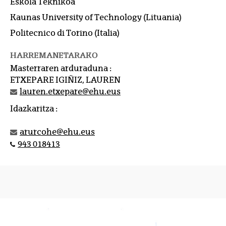
Eskola Teknikoa
Kaunas University of Technology (Lituania)
Politecnico di Torino (Italia)
HARREMANETARAKO
Masterraren arduraduna :
ETXEPARE IGIÑIZ, LAUREN
lauren.etxepare@ehu.eus
Idazkaritza :
arurcohe@ehu.eus
943 018413