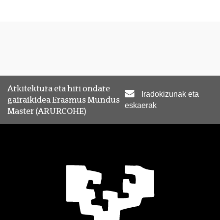
Arkitektura eta hiri ondare
Iradokizunak eta
gairaikidea Erasmus Mundus
eskaerak
Master (ARURCOHE)