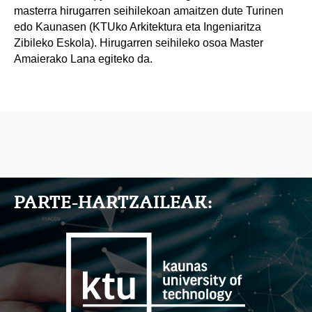
masterra hirugarren seihilekoan amaitzen dute Turinen
edo Kaunasen (KTUko Arkitektura eta Ingeniaritza
Zibileko Eskola). Hirugarren seihileko osoa Master
Amaierako Lana egiteko da.
PARTE-HARTZAILEAK: