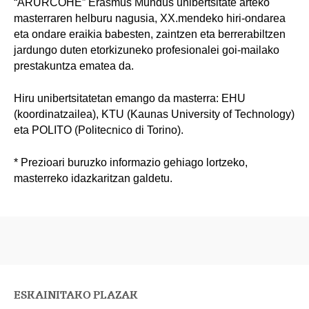
“ARURCOHE” Erasmus Mundus unibertsitate arteko
masterraren helburu nagusia, XX.mendeko hiri-ondarea
eta ondare eraikia babesten, zaintzen eta berrerabiltzen
jardungo duten etorkizuneko profesionalei goi-mailako
prestakuntza ematea da.
Hiru unibertsitatetan emango da masterra: EHU
(koordinatzailea), KTU (Kaunas University of Technology)
eta POLITO (Politecnico di Torino).
* Prezioari buruzko informazio gehiago lortzeko,
masterreko idazkaritzan galdetu.
ESKAINITAKO PLAZAK