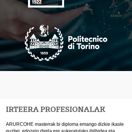
IRTEERA PROFESIONALAK
ARURCOHE masterrak bi diploma emango dizkie ikasle
guztiei, edozein direla ere aukeratutako ibilbidea eta