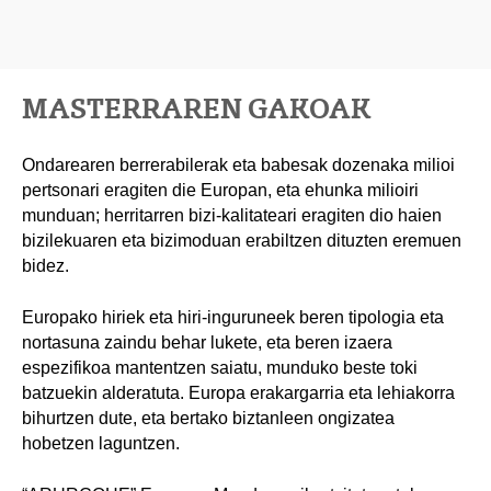
MASTERRAREN GAKOAK
Ondarearen berrerabilerak eta babesak dozenaka milioi
pertsonari eragiten die Europan, eta ehunka milioiri
munduan; herritarren bizi-kalitateari eragiten dio haien
bizilekuaren eta bizimoduan erabiltzen dituzten eremuen
bidez.
Europako hiriek eta hiri-inguruneek beren tipologia eta
nortasuna zaindu behar lukete, eta beren izaera
espezifikoa mantentzen saiatu, munduko beste toki
batzuekin alderatuta. Europa erakargarria eta lehiakorra
bihurtzen dute, eta bertako biztanleen ongizatea
hobetzen laguntzen.