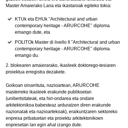
Master Amaierako Lana eta ikastaroak egiteko tokia:
KTUk eta EHUk "Architectural and urban
contemporary heritage - ARURCOHE" diploma
emango dute, eta
POLITOk Master di livello II "Architectural and urban
contemporary heritage - ARURCOHE" diploma
emango du.
2. blokearen amaierarako, ikasleek doktorego-tesiaren
proiektua erregistra dezakete.
Goikoan oinarrituta, nazioartean, ARURCOHE
masterreko ikasleek erakunde publikoetan
(unibertsitateak, eta hiri-ondarea eta ondare
arkitektonikoa babesteaz arduratzen diren erakunde
nazionalak eta nazioartekoak), eraikuntzaren sektoreko
enpresa pribatuetan eta proiektu arkitektonikoen
enpresetan lan egin ahal izango dute.