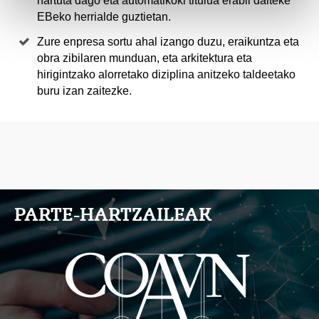
hartuta dago eta automatikoki titulua erabil daiteke
EBeko herrialde guztietan.
Zure enpresa sortu ahal izango duzu, eraikuntza eta
obra zibilaren munduan, eta arkitektura eta
hirigintzako alorretako diziplina anitzeko taldeetako
buru izan zaitezke.
PARTE-HARTZAILEAK