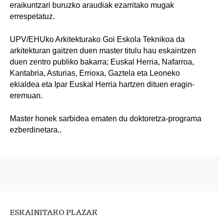
eraikuntzari buruzko araudiak ezarritako mugak
errespetatuz.
UPV/EHUko Arkitekturako Goi Eskola Teknikoa da
arkitekturan gaitzen duen master titulu hau eskaintzen
duen zentro publiko bakarra; Euskal Herria, Nafarroa,
Kantabria, Asturias, Errioxa, Gaztela eta Leoneko
ekialdea eta Ipar Euskal Herria hartzen dituen eragin-
eremuan.
Master honek sarbidea ematen du doktoretza-programa
ezberdinetara..
ESKAINITAKO PLAZAK