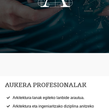
AUKERA PROFESIONALAK
Arkitektura-lanak egiteko lanbide arautua.
Arkitektura eta ingeniaritzako diziplina anitzeko