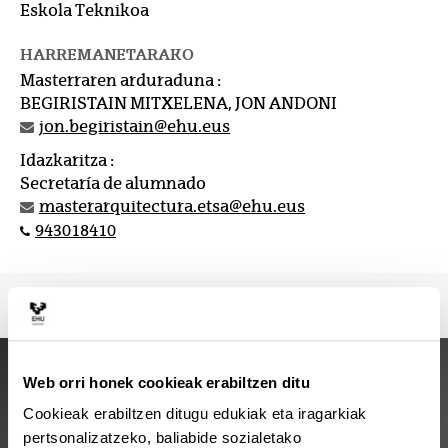
Eskola Teknikoa
HARREMANETARAKO
Masterraren arduraduna :
BEGIRISTAIN MITXELENA, JON ANDONI
jon.begiristain@ehu.eus
Idazkaritza :
Secretaría de alumnado
masterarquitectura.etsa@ehu.eus
943018410
Web orri honek cookieak erabiltzen ditu
Cookieak erabiltzen ditugu edukiak eta iragarkiak
pertsonalizatzeko, baliabide sozialetako