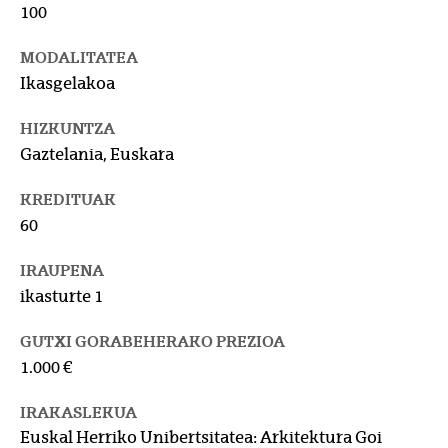
100
MODALITATEA
Ikasgelakoa
HIZKUNTZA
Gaztelania, Euskara
KREDITUAK
60
IRAUPENA
ikasturte 1
GUTXI GORABEHERAKO PREZIOA
1.000 €
IRAKASLEKUA
Euskal Herriko Unibertsitatea: Arkitektura Goi