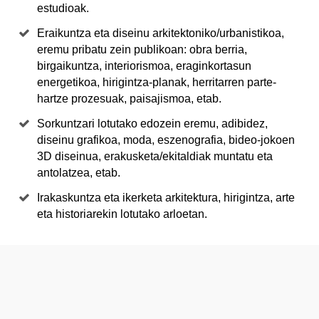
estudioak.
Eraikuntza eta diseinu arkitektoniko/urbanistikoa,
eremu pribatu zein publikoan: obra berria,
birgaikuntza, interiorismoa, eraginkortasun
energetikoa, hirigintza-planak, herritarren parte-
hartze prozesuak, paisajismoa, etab.
Sorkuntzari lotutako edozein eremu, adibidez,
diseinu grafikoa, moda, eszenografia, bideo-jokoen
3D diseinua, erakusketa/ekitaldiak muntatu eta
antolatzea, etab.
Irakaskuntza eta ikerketa arkitektura, hirigintza, arte
eta historiarekin lotutako arloetan.