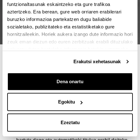
funtzionaltasunak eskaintzeko eta gure trafikoa
aztertzeko. Era berean, gure web orriaren erabilerari
buruzko informazioa partekatzen dugu baliabide
sozialetako, publizitateko eta estatistiketako gure
hornitzaileekin. Horiek aukera izango dute informazio hori
zeuk eman diezun edo euren zerbitzuak erabili dituzulako
eskuratu duten bestelako informazio batekin uztartzeko.
MASTER HAU IKASTEKO 4
Erakutsi xehetasunak
ARRAZOI
Dena onartu
Ezinbestekoa da arkitektura- eta hirigintza-proiektu
gehienak idatzi, sinatu, eraiki eta horien gaineko
ardura hartzeko.
Egokitu
Lan-munduan txertatzen lagunduko dizu, praktika-
programa osoa baitu enpresetan, arkitektura-
estudioetan eta erakunde publikoetan.
Ezeztatu
UPV/EHUko gradu+master eskaintza ofizialki aintzat