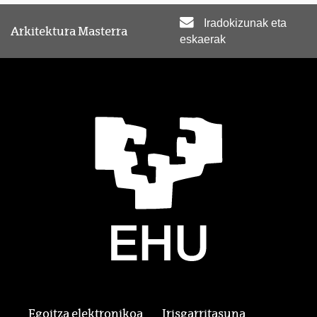
Iradokizunak eta
Arkitektura Masterra
eskaerak
Egoitza elektronikoa
Irisgarritasuna