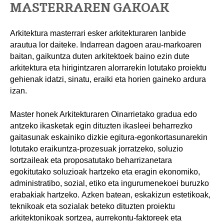
MASTERRAREN GAKOAK
Arkitektura masterrari esker arkitekturaren lanbide
arautua lor daiteke. Indarrean dagoen arau-markoaren
baitan, gaikuntza duten arkitektoek baino ezin dute
arkitektura eta hirigintzaren alorrarekin lotutako proiektu
gehienak idatzi, sinatu, eraiki eta horien gaineko ardura
izan.
Master honek Arkitekturaren Oinarrietako gradua edo
antzeko ikasketak egin dituzten ikasleei beharrezko
gaitasunak eskainiko dizkie egitura-egonkortasunarekin
lotutako eraikuntza-prozesuak jorratzeko, soluzio
sortzaileak eta proposatutako beharrizanetara
egokitutako soluzioak hartzeko eta eragin ekonomiko,
administratibo, sozial, etiko eta ingurumenekoei buruzko
erabakiak hartzeko. Azken batean, eskakizun estetikoak,
teknikoak eta sozialak beteko dituzten proiektu
arkitektonikoak sortzea, aurrekontu-faktoreek eta