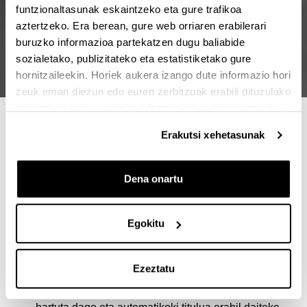
funtzionaltasunak eskaintzeko eta gure trafikoa
aztertzeko. Era berean, gure web orriaren erabilerari
buruzko informazioa partekatzen dugu baliabide
sozialetako, publizitateko eta estatistiketako gure
hornitzaileekin. Horiek aukera izango dute informazio hori
zeuk eman diezun edo euren zerbitzuak erabili dituzulako
eskuratu duten bestelako informazio batekin uztartzeko.
MASTER HAU IKASTEKO 4
Erakutsi xehetasunak
ARRAZOI
Dena onartu
Ezinbestekoa da arkitektura- eta hirigintza-proiektu
gehienak idatzi, sinatu, eraiki eta horien gaineko
ardura hartzeko.
Egokitu
Lan-munduan txertatzen lagunduko dizu, praktika-
programa osoa baitu enpresetan, arkitektura-
estudioetan eta erakunde publikoetan.
Ezeztatu
UPV/EHUko gradu+master eskaintza ofizialki aintzat