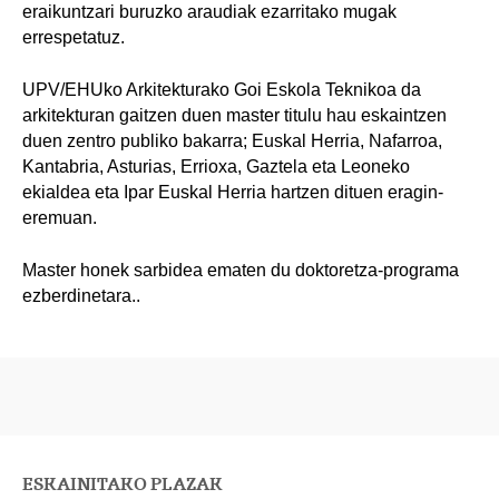
eraikuntzari buruzko araudiak ezarritako mugak
errespetatuz.
UPV/EHUko Arkitekturako Goi Eskola Teknikoa da
arkitekturan gaitzen duen master titulu hau eskaintzen
duen zentro publiko bakarra; Euskal Herria, Nafarroa,
Kantabria, Asturias, Errioxa, Gaztela eta Leoneko
ekialdea eta Ipar Euskal Herria hartzen dituen eragin-
eremuan.
Master honek sarbidea ematen du doktoretza-programa
ezberdinetara..
ESKAINITAKO PLAZAK