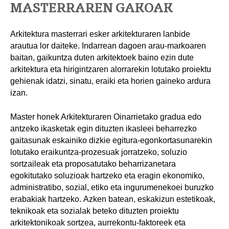
MASTERRAREN GAKOAK
Arkitektura masterrari esker arkitekturaren lanbide
arautua lor daiteke. Indarrean dagoen arau-markoaren
baitan, gaikuntza duten arkitektoek baino ezin dute
arkitektura eta hirigintzaren alorrarekin lotutako proiektu
gehienak idatzi, sinatu, eraiki eta horien gaineko ardura
izan.
Master honek Arkitekturaren Oinarrietako gradua edo
antzeko ikasketak egin dituzten ikasleei beharrezko
gaitasunak eskainiko dizkie egitura-egonkortasunarekin
lotutako eraikuntza-prozesuak jorratzeko, soluzio
sortzaileak eta proposatutako beharrizanetara
egokitutako soluzioak hartzeko eta eragin ekonomiko,
administratibo, sozial, etiko eta ingurumenekoei buruzko
erabakiak hartzeko. Azken batean, eskakizun estetikoak,
teknikoak eta sozialak beteko dituzten proiektu
arkitektonikoak sortzea, aurrekontu-faktoreek eta