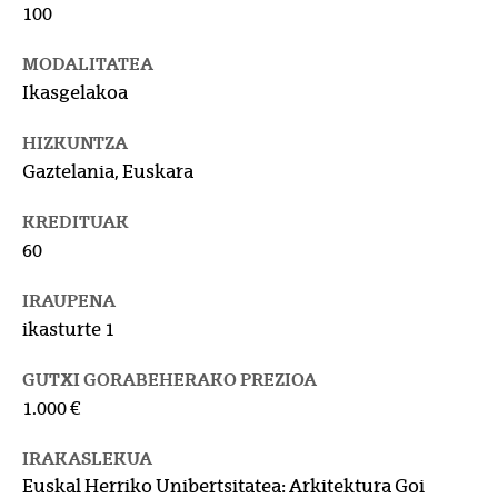
100
MODALITATEA
Ikasgelakoa
HIZKUNTZA
Gaztelania, Euskara
KREDITUAK
60
IRAUPENA
ikasturte 1
GUTXI GORABEHERAKO PREZIOA
1.000 €
IRAKASLEKUA
Euskal Herriko Unibertsitatea: Arkitektura Goi