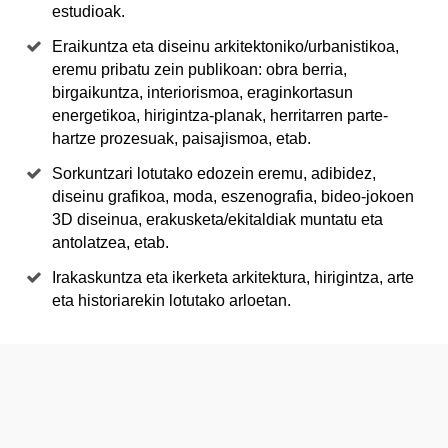
estudioak.
Eraikuntza eta diseinu arkitektoniko/urbanistikoa,
eremu pribatu zein publikoan: obra berria,
birgaikuntza, interiorismoa, eraginkortasun
energetikoa, hirigintza-planak, herritarren parte-
hartze prozesuak, paisajismoa, etab.
Sorkuntzari lotutako edozein eremu, adibidez,
diseinu grafikoa, moda, eszenografia, bideo-jokoen
3D diseinua, erakusketa/ekitaldiak muntatu eta
antolatzea, etab.
Irakaskuntza eta ikerketa arkitektura, hirigintza, arte
eta historiarekin lotutako arloetan.