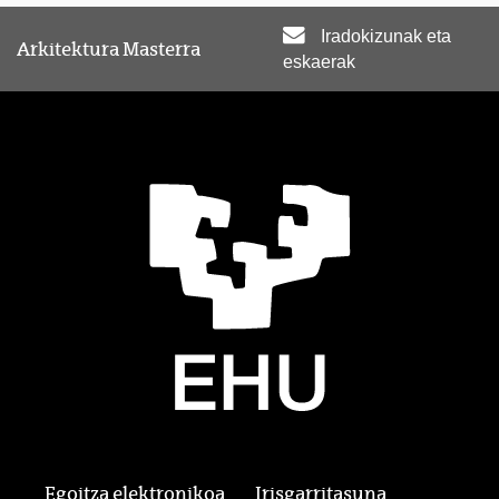
Iradokizunak eta
Arkitektura Masterra
eskaerak
Egoitza elektronikoa
Irisgarritasuna