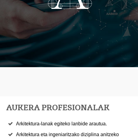
AUKERA PROFESIONALAK
Arkitektura-lanak egiteko lanbide arautua.
Arkitektura eta ingeniaritzako diziplina anitzeko