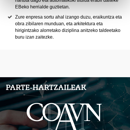
hartuta dago eta automatikoki titulua erabil daiteke
EBeko herrialde guztietan.
Zure enpresa sortu ahal izango duzu, eraikuntza eta
obra zibilaren munduan, eta arkitektura eta
hirigintzako alorretako diziplina anitzeko taldeetako
buru izan zaitezke.
PARTE-HARTZAILEAK