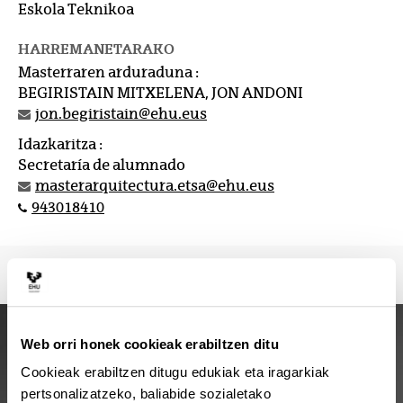
Eskola Teknikoa
HARREMANETARAKO
Masterraren arduraduna :
BEGIRISTAIN MITXELENA, JON ANDONI
jon.begiristain@ehu.eus
Idazkaritza :
Secretaría de alumnado
masterarquitectura.etsa@ehu.eus
943018410
Web orri honek cookieak erabiltzen ditu
Cookieak erabiltzen ditugu edukiak eta iragarkiak
pertsonalizatzeko, baliabide sozialetako